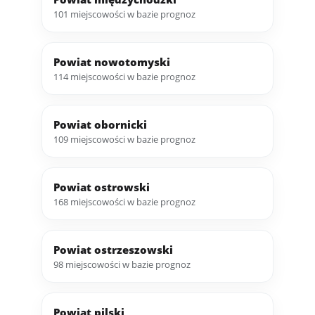
101 miejscowości w bazie prognoz
Powiat nowotomyski
114 miejscowości w bazie prognoz
Powiat obornicki
109 miejscowości w bazie prognoz
Powiat ostrowski
168 miejscowości w bazie prognoz
Powiat ostrzeszowski
98 miejscowości w bazie prognoz
Powiat pilski