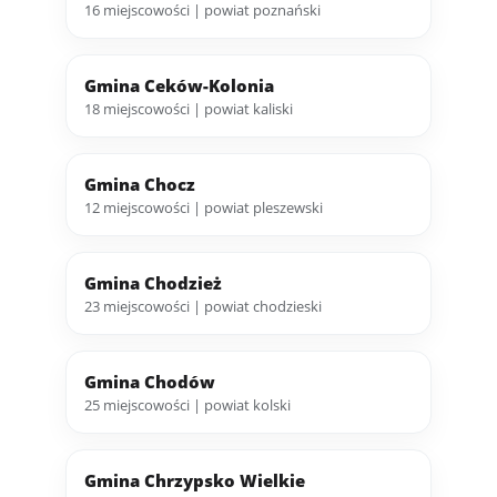
16 miejscowości | powiat poznański
Gmina Ceków-Kolonia
18 miejscowości | powiat kaliski
Gmina Chocz
12 miejscowości | powiat pleszewski
Gmina Chodzież
23 miejscowości | powiat chodzieski
Gmina Chodów
25 miejscowości | powiat kolski
Gmina Chrzypsko Wielkie