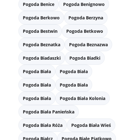
Pogoda Benice
Pogoda Benignowo
Pogoda Berkowo
Pogoda Berzyna
Pogoda Bestwin
Pogoda Betkowo
Pogoda Beznatka
Pogoda Beznazwa
Pogoda Biadaszki
Pogoda Biadki
Pogoda Biała
Pogoda Biała
Pogoda Biała
Pogoda Biała
Pogoda Biała
Pogoda Biała Kolonia
Pogoda Biała Panieńska
Pogoda Biała Róża
Pogoda Biała Wieś
Pogoda Białcz
Pogoda Białe Piątkowo