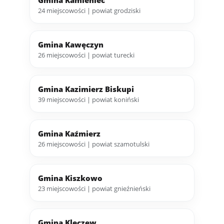
Gmina Kamieniec
24 miejscowości | powiat grodziski
Gmina Kawęczyn
26 miejscowości | powiat turecki
Gmina Kazimierz Biskupi
39 miejscowości | powiat koniński
Gmina Kaźmierz
26 miejscowości | powiat szamotulski
Gmina Kiszkowo
23 miejscowości | powiat gnieźnieński
Gmina Kleczew