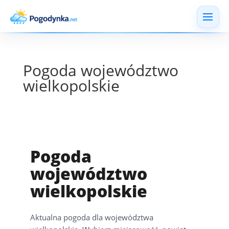
Pogoda województwo
wielkopolskie
Pogoda
województwo
wielkopolskie
Aktualna pogoda dla województwa