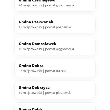
Gmina Czerniejewo
24 miejscowości | powiat gnieźnieński
Gmina Czerwonak
17 miejscowości | powiat poznański
Gmina Damasławek
19 miejscowości | powiat wągrowiecki
Gmina Dobra
35 miejscowości | powiat turecki
Gmina Dobrzyca
19 miejscowości | powiat pleszewski
Gmina Dolsk