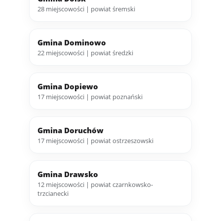
28 miejscowości | powiat śremski
Gmina Dominowo
22 miejscowości | powiat średzki
Gmina Dopiewo
17 miejscowości | powiat poznański
Gmina Doruchów
17 miejscowości | powiat ostrzeszowski
Gmina Drawsko
12 miejscowości | powiat czarnkowsko-
trzcianecki