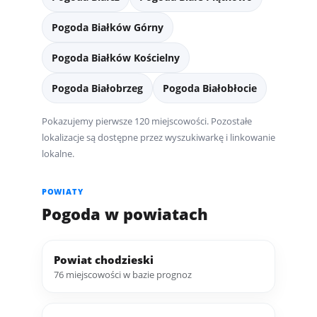
Pogoda Białków Górny
Pogoda Białków Kościelny
Pogoda Białobrzeg
Pogoda Białobłocie
Pokazujemy pierwsze 120 miejscowości. Pozostałe
lokalizacje są dostępne przez wyszukiwarkę i linkowanie
lokalne.
POWIATY
Pogoda w powiatach
Powiat chodzieski
76 miejscowości w bazie prognoz