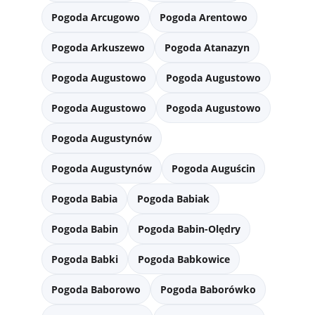
Pogoda Arcugowo
Pogoda Arentowo
Pogoda Arkuszewo
Pogoda Atanazyn
Pogoda Augustowo
Pogoda Augustowo
Pogoda Augustowo
Pogoda Augustowo
Pogoda Augustynów
Pogoda Augustynów
Pogoda Auguścin
Pogoda Babia
Pogoda Babiak
Pogoda Babin
Pogoda Babin-Olędry
Pogoda Babki
Pogoda Babkowice
Pogoda Baborowo
Pogoda Baborówko