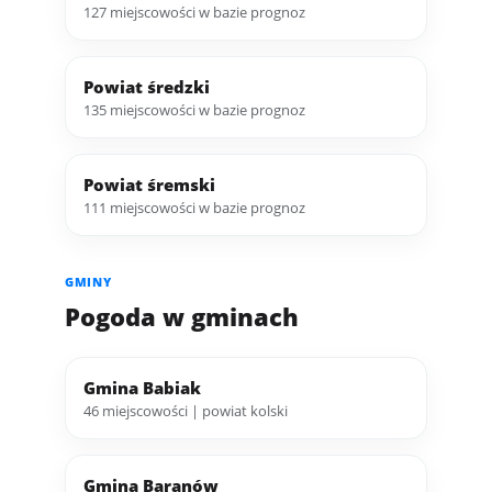
127 miejscowości w bazie prognoz
Powiat średzki
135 miejscowości w bazie prognoz
Powiat śremski
111 miejscowości w bazie prognoz
GMINY
Pogoda w gminach
Gmina Babiak
46 miejscowości | powiat kolski
Gmina Baranów