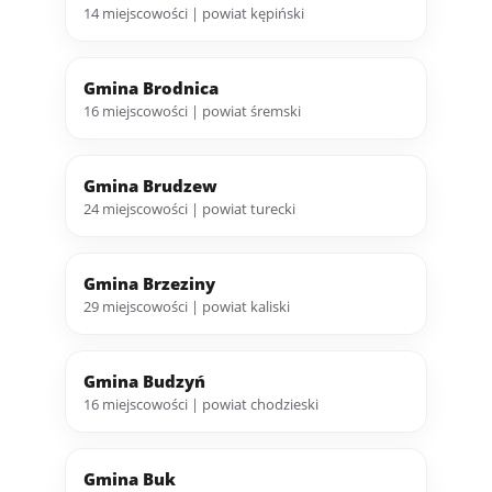
14 miejscowości | powiat kępiński
Gmina Brodnica
16 miejscowości | powiat śremski
Gmina Brudzew
24 miejscowości | powiat turecki
Gmina Brzeziny
29 miejscowości | powiat kaliski
Gmina Budzyń
16 miejscowości | powiat chodzieski
Gmina Buk