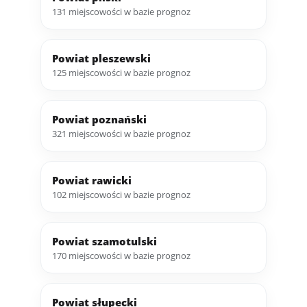
131 miejscowości w bazie prognoz
Powiat pleszewski
125 miejscowości w bazie prognoz
Powiat poznański
321 miejscowości w bazie prognoz
Powiat rawicki
102 miejscowości w bazie prognoz
Powiat szamotulski
170 miejscowości w bazie prognoz
Powiat słupecki