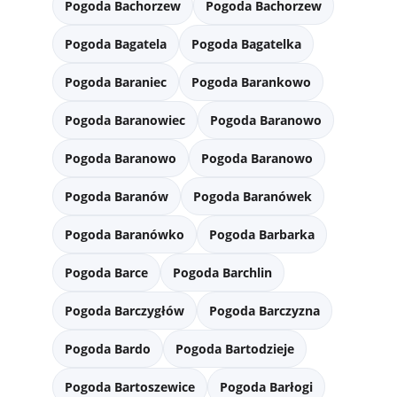
Pogoda Bachorzew
Pogoda Bachorzew
Pogoda Bagatela
Pogoda Bagatelka
Pogoda Baraniec
Pogoda Barankowo
Pogoda Baranowiec
Pogoda Baranowo
Pogoda Baranowo
Pogoda Baranowo
Pogoda Baranów
Pogoda Baranówek
Pogoda Baranówko
Pogoda Barbarka
Pogoda Barce
Pogoda Barchlin
Pogoda Barczygłów
Pogoda Barczyzna
Pogoda Bardo
Pogoda Bartodzieje
Pogoda Bartoszewice
Pogoda Barłogi