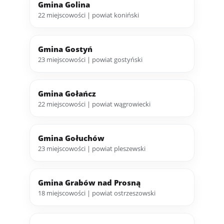
Gmina Golina
22 miejscowości | powiat koniński
Gmina Gostyń
23 miejscowości | powiat gostyński
Gmina Gołańcz
22 miejscowości | powiat wągrowiecki
Gmina Gołuchów
23 miejscowości | powiat pleszewski
Gmina Grabów nad Prosną
18 miejscowości | powiat ostrzeszowski