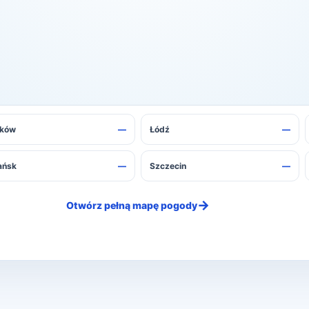
onownie za chwilę.
aków
—
Łódź
—
ańsk
—
Szczecin
—
→
Otwórz pełną mapę pogody