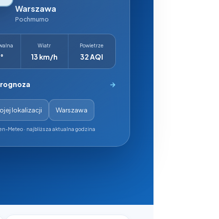
Warszawa
Pochmurno
walna
Wiatr
Powietrze
°
13 km/h
32 AQI
prognoza
→
jej lokalizacji
Warszawa
en-Meteo · najbliższa aktualna godzina