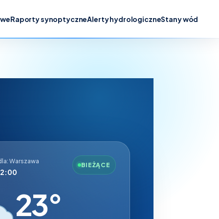
owe
Raporty synoptyczne
Alerty hydrologiczne
Stany wód
la: Warszawa
BIEŻĄCE
12:00
23°