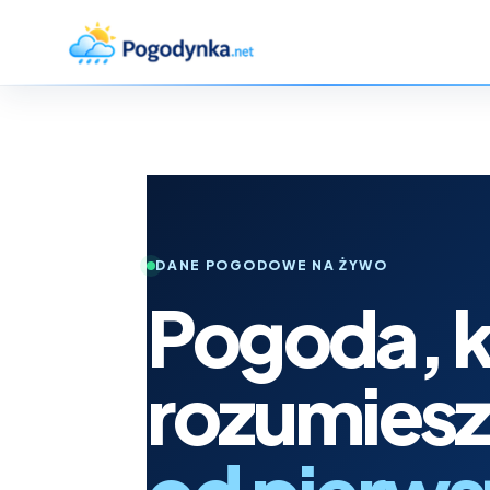
DANE POGODOWE NA ŻYWO
Pogoda, k
rozumiesz