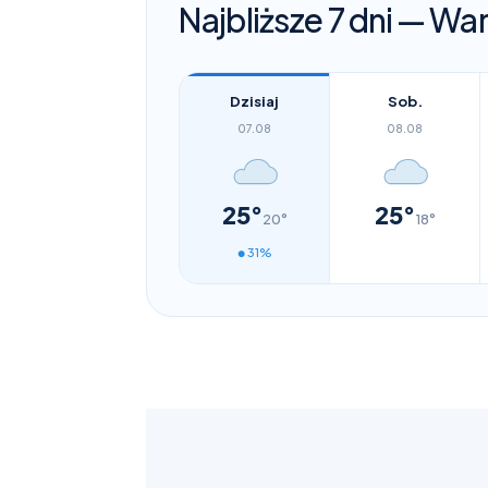
Najbliższe 7 dni —
War
Dzisiaj
Sob.
07.08
08.08
25°
25°
20°
18°
31%
●