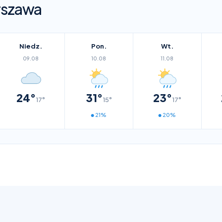
szawa
Niedz.
Pon.
Wt.
09.08
10.08
11.08
24°
31°
23°
17°
15°
17°
21%
20%
●
●