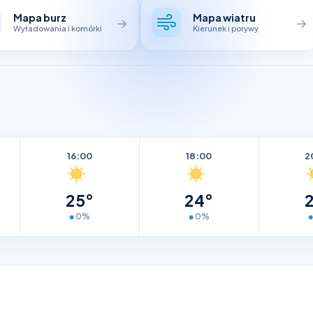
Mapa burz
Mapa wiatru
→
→
Wyładowania i komórki
Kierunek i porywy
16:00
18:00
2
25°
24°
0%
0%
●
●
●