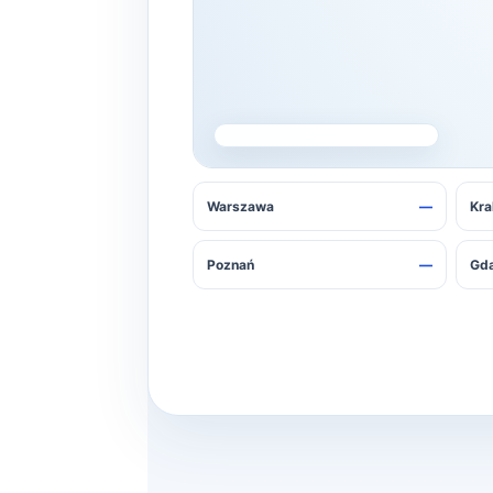
Nie udało się pobrać danych. Spróbuj p
Warszawa
—
Kr
Poznań
—
Gd