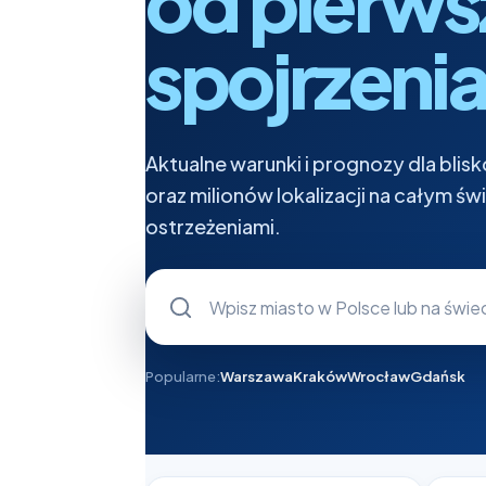
od pierw
spojrzenia
Aktualne warunki i prognozy dla bli
oraz milionów lokalizacji na całym św
ostrzeżeniami.
Wpisz miejscowość
Popularne:
Warszawa
Kraków
Wrocław
Gdańsk