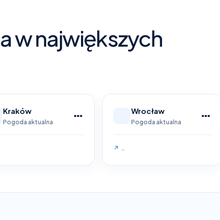
a w największych
…
…
Kraków
Wrocław
Pogoda aktualna
Pogoda aktualna
↗
…