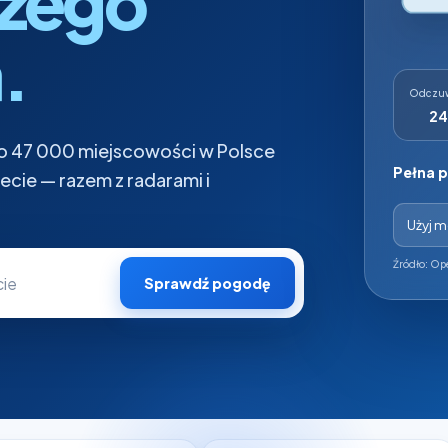
szego
.
Odczu
24
sko 47 000 miejscowości w Polsce
Pełna 
iecie — razem z radarami i
Użyj mo
Źródło: Op
Sprawdź pogodę