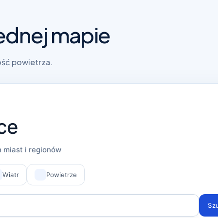
jednej mapie
ość powietrza.
ce
 miast i regionów
Wiatr
Powietrze
Sz