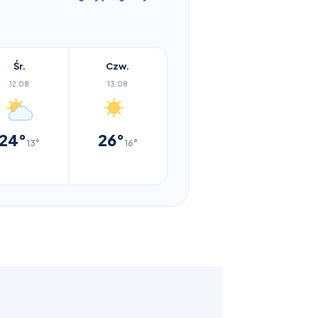
Śr.
Czw.
12.08
13.08
24°
26°
13°
16°