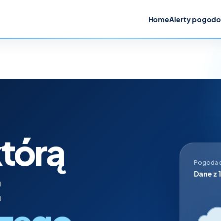
Home
Alerty pogod
tórą
Pogoda d
Dane z 