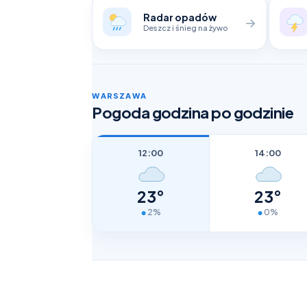
Radar opadów
→
Deszcz i śnieg na żywo
WARSZAWA
Pogoda godzina po godzinie
12:00
14:00
23°
23°
2%
0%
●
●