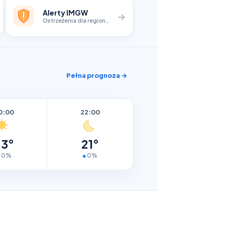
Alerty IMGW
→
Ostrzeżenia dla regionów
Pełna prognoza →
0:00
22:00
23°
21°
0%
0%
●