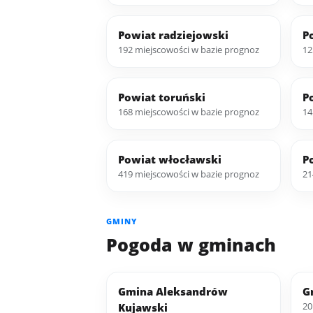
Powiat radziejowski
P
192 miejscowości w bazie prognoz
12
Powiat toruński
P
168 miejscowości w bazie prognoz
14
Powiat włocławski
P
419 miejscowości w bazie prognoz
21
GMINY
Pogoda w gminach
Gmina Aleksandrów
G
20
Kujawski