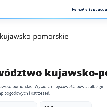
Home
Alerty pogod
kujawsko-pomorskie
wództwo kujawsko-p
awsko-pomorskie. Wybierz miejscowość, powiat albo gmin
ap pogodowych i ostrzeżeń.