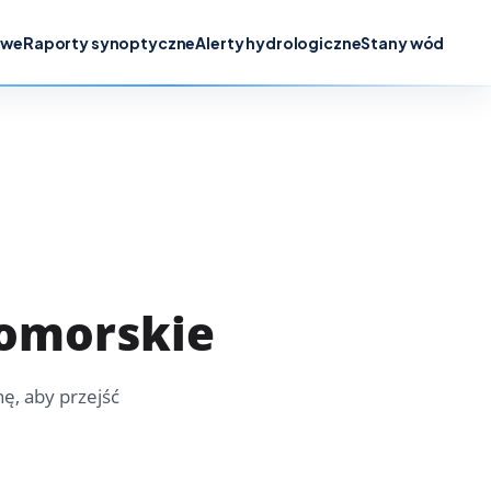
owe
Raporty synoptyczne
Alerty hydrologiczne
Stany wód
omorskie
ę, aby przejść