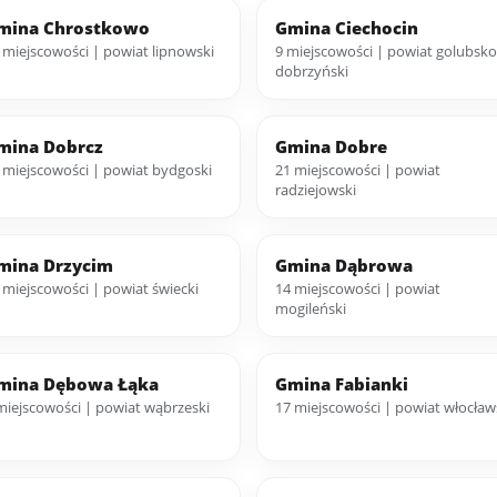
mina Chrostkowo
Gmina Ciechocin
 miejscowości | powiat lipnowski
9 miejscowości | powiat golubsko
dobrzyński
mina Dobrcz
Gmina Dobre
 miejscowości | powiat bydgoski
21 miejscowości | powiat
radziejowski
mina Drzycim
Gmina Dąbrowa
 miejscowości | powiat świecki
14 miejscowości | powiat
mogileński
mina Dębowa Łąka
Gmina Fabianki
miejscowości | powiat wąbrzeski
17 miejscowości | powiat włocław