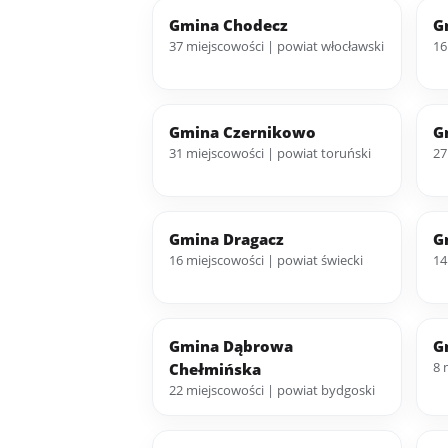
Gmina Chodecz
G
37 miejscowości | powiat włocławski
16
Gmina Czernikowo
G
31 miejscowości | powiat toruński
27
Gmina Dragacz
G
16 miejscowości | powiat świecki
14
Gmina Dąbrowa
G
8 
Chełmińska
22 miejscowości | powiat bydgoski