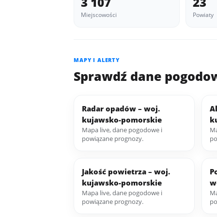
3 107
23
Miejscowości
Powiaty
MAPY I ALERTY
Sprawdź dane pogodow
Radar opadów – woj.
A
kujawsko-pomorskie
k
Mapa live, dane pogodowe i
Ma
powiązane prognozy.
po
Jakość powietrza – woj.
P
kujawsko-pomorskie
w
Mapa live, dane pogodowe i
Ma
powiązane prognozy.
po