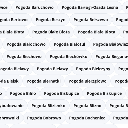
wice
Pogoda Baruchowo
Pogoda Barłogi-Osada Leśna
goda Bertowo
Pogoda Beszyn
Pogoda Bełszewo
Pogod
 Białe Błota
Pogoda Białe Błota
Pogoda Białe Błota
Po
Pogoda Białochowo
Pogoda Białotul
Pogoda Białowie
Pogoda Biechowo
Pogoda Biechówko
Pogoda Biegan
Pogoda Bielawy
Pogoda Bielawy
Pogoda Bielczyny
Pogo
da Bielsk
Pogoda Biernatki
Pogoda Bierzgłowo
Pogoda
o
Pogoda Bilno
Pogoda Biskupice
Pogoda Biskupice
ybudowanie
Pogoda Blizienko
Pogoda Blizno
Pogoda B
obrowniki
Pogoda Bobrowo
Pogoda Bocheniec
Pogoda