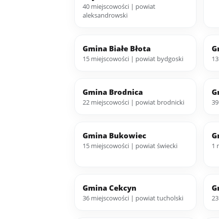
40 miejscowości | powiat
aleksandrowski
Gmina Białe Błota
G
15 miejscowości | powiat bydgoski
13
Gmina Brodnica
G
22 miejscowości | powiat brodnicki
39
Gmina Bukowiec
G
15 miejscowości | powiat świecki
1 
Gmina Cekcyn
G
36 miejscowości | powiat tucholski
23