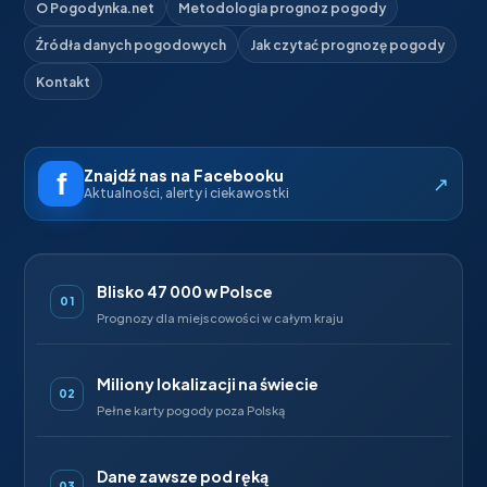
O Pogodynka.net
Metodologia prognoz pogody
Źródła danych pogodowych
Jak czytać prognozę pogody
Kontakt
Znajdź nas na Facebooku
↗
Aktualności, alerty i ciekawostki
Blisko 47 000 w Polsce
01
Prognozy dla miejscowości w całym kraju
Miliony lokalizacji na świecie
02
Pełne karty pogody poza Polską
Dane zawsze pod ręką
03