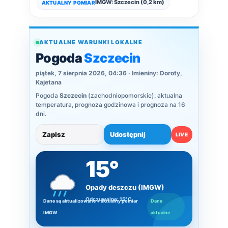
IMGW: Szczecin (0,2 km)
AKTUALNY POMIAR
AKTUALNE WARUNKI LOKALNE
Pogoda
Szczecin
piątek, 7 sierpnia 2026, 04:36 · Imieniny:
Doroty,
Kajetana
Pogoda
Szczecin
(zachodniopomorskie): aktualna
temperatura, prognoza godzinowa i prognoza na 16
dni.
Zapisz
Udostępnij
LIVE
15°
Opady deszczu (IMGW)
Odczuwalna: 15°C
Dane są aktualizowane + aktualny pomiar
Dane
IMGW
aktualne