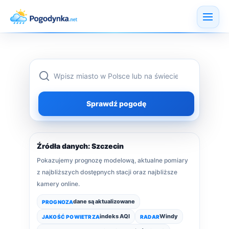
Wpisz
Sprawdź pogodę
miejscowość
Źródła danych: Szczecin
Pokazujemy prognozę modelową, aktualne pomiary
z najbliższych dostępnych stacji oraz najbliższe
kamery online.
dane są aktualizowane
PROGNOZA
indeks AQI
Windy
JAKOŚĆ POWIETRZA
RADAR