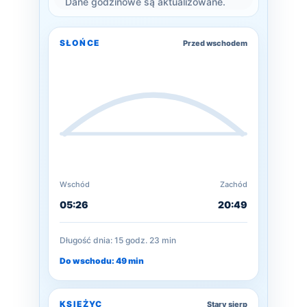
Dane godzinowe są aktualizowane.
SŁOŃCE
Przed wschodem
Wschód
Zachód
05:26
20:49
Długość dnia: 15 godz. 23 min
Do wschodu: 49 min
KSIĘŻYC
Stary sierp