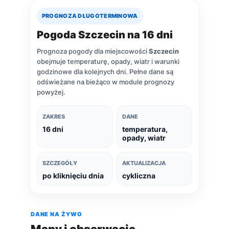
PROGNOZA DŁUGOTERMINOWA
Pogoda Szczecin na 16 dni
Prognoza pogody dla miejscowości
Szczecin
obejmuje temperaturę, opady, wiatr i warunki
godzinowe dla kolejnych dni. Pełne dane są
odświeżane na bieżąco w module prognozy
powyżej.
ZAKRES
DANE
16 dni
temperatura,
opady, wiatr
SZCZEGÓŁY
AKTUALIZACJA
po kliknięciu dnia
cykliczna
DANE NA ŻYWO