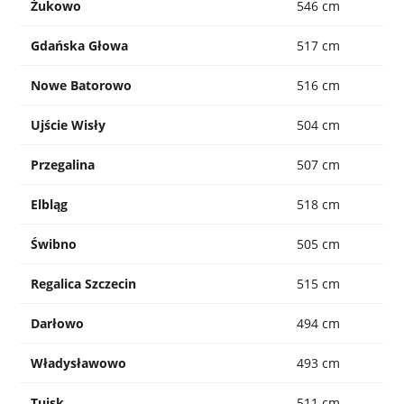
Żukowo
546 cm
Gdańska Głowa
517 cm
Nowe Batorowo
516 cm
Ujście Wisły
504 cm
Przegalina
507 cm
Elbląg
518 cm
Świbno
505 cm
Regalica Szczecin
515 cm
Darłowo
494 cm
Władysławowo
493 cm
Tujsk
511 cm