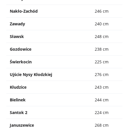
Nakło-Zachód
246 cm
Zawady
240 cm
Sławsk
248 cm
Gozdowice
238 cm
Świerkocin
225 cm
Ujście Nysy Kłodzkiej
276 cm
Kłudzice
243 cm
Bielinek
244 cm
Santok 2
224 cm
Januszewice
268 cm