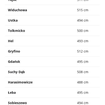
Widuchowa
515 cm
Ustka
494 cm
Tolkmicko
500 cm
Hel
493 cm
Gryfino
512 cm
Gdańsk
495 cm
Suchy Dąb
508 cm
Harasimowicze
488 cm
Łeba
495 cm
Sobieszewo
494 cm