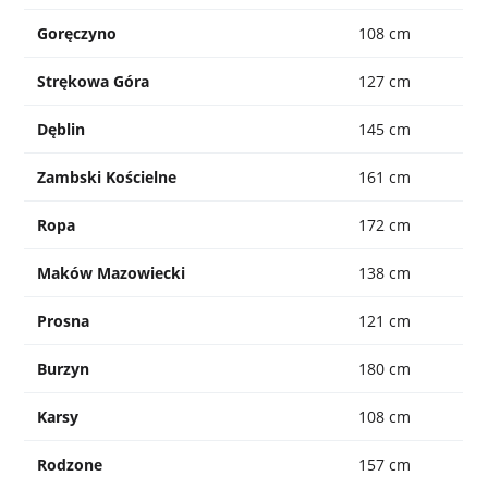
Goręczyno
108 cm
Strękowa Góra
127 cm
Dęblin
145 cm
Zambski Kościelne
161 cm
Ropa
172 cm
Maków Mazowiecki
138 cm
Prosna
121 cm
Burzyn
180 cm
Karsy
108 cm
Rodzone
157 cm