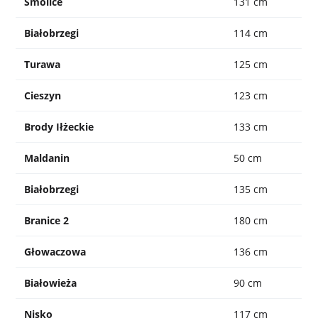
Smolice
131 cm
Białobrzegi
114 cm
Turawa
125 cm
Cieszyn
123 cm
Brody Iłżeckie
133 cm
Maldanin
50 cm
Białobrzegi
135 cm
Branice 2
180 cm
Głowaczowa
136 cm
Białowieża
90 cm
Nisko
117 cm