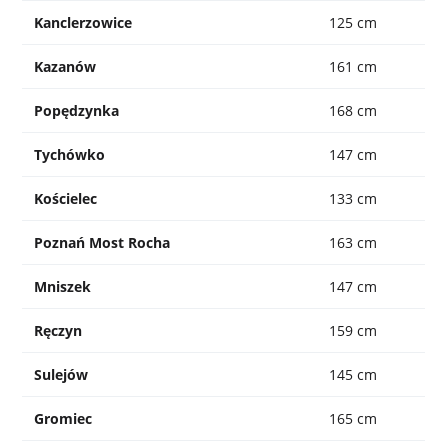
Kanclerzowice
125 cm
Kazanów
161 cm
Popędzynka
168 cm
Tychówko
147 cm
Kościelec
133 cm
Poznań Most Rocha
163 cm
Mniszek
147 cm
Ręczyn
159 cm
Sulejów
145 cm
Gromiec
165 cm