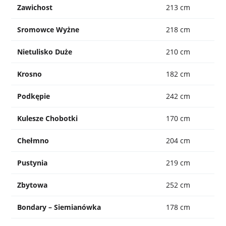
Zawichost
213 cm
Sromowce Wyżne
218 cm
Nietulisko Duże
210 cm
Krosno
182 cm
Podkępie
242 cm
Kulesze Chobotki
170 cm
Chełmno
204 cm
Pustynia
219 cm
Zbytowa
252 cm
Bondary – Siemianówka
178 cm