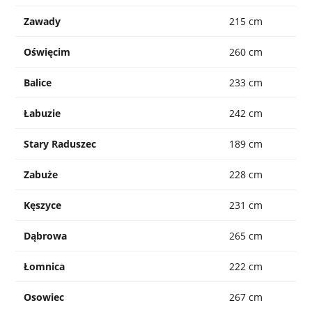
Zawady
215 cm
Oświęcim
260 cm
Balice
233 cm
Łabuzie
242 cm
Stary Raduszec
189 cm
Zabuże
228 cm
Kęszyce
231 cm
Dąbrowa
265 cm
Łomnica
222 cm
Osowiec
267 cm