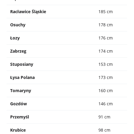
Racławice Śląskie
185 cm
Osuchy
178 cm
Łozy
176 cm
Zabrzeg
174 cm
Stuposiany
153 cm
Łysa Polana
173 cm
Tomaryny
160 cm
Gozdów
146 cm
Przemyśl
91 cm
Krubice
98 cm