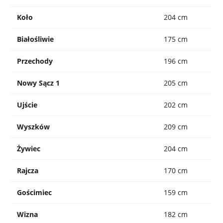
Koło
204 cm
Białośliwie
175 cm
Przechody
196 cm
Nowy Sącz 1
205 cm
Ujście
202 cm
Wyszków
209 cm
Żywiec
204 cm
Rajcza
170 cm
Gościmiec
159 cm
Wizna
182 cm