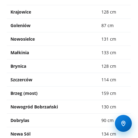
Krajowice
128 cm
Goleniów
87 cm
Nowosielce
131 cm
Małkinia
133 cm
Brynica
128 cm
Szczerców
114 cm
Brzeg (most)
159 cm
Nowogród Bobrzański
130 cm
Dobrylas
90 cm
Nowa Sól
134 cm