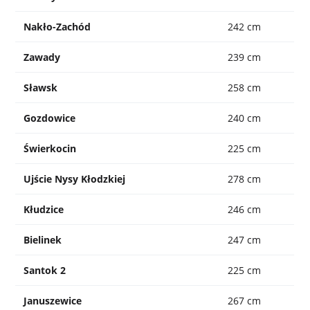
Nakło-Zachód
242 cm
Zawady
239 cm
Sławsk
258 cm
Gozdowice
240 cm
Świerkocin
225 cm
Ujście Nysy Kłodzkiej
278 cm
Kłudzice
246 cm
Bielinek
247 cm
Santok 2
225 cm
Januszewice
267 cm