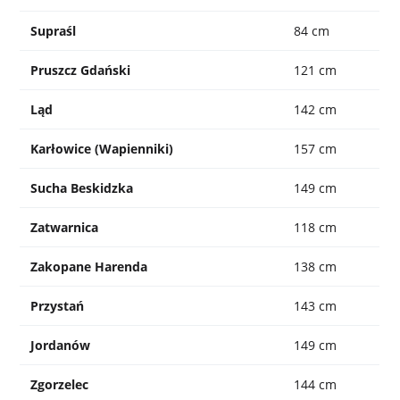
Supraśl
84 cm
Pruszcz Gdański
121 cm
Ląd
142 cm
Karłowice (Wapienniki)
157 cm
Sucha Beskidzka
149 cm
Zatwarnica
118 cm
Zakopane Harenda
138 cm
Przystań
143 cm
Jordanów
149 cm
Zgorzelec
144 cm