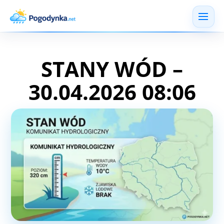
STANY WÓD –
30.04.2026 08:06