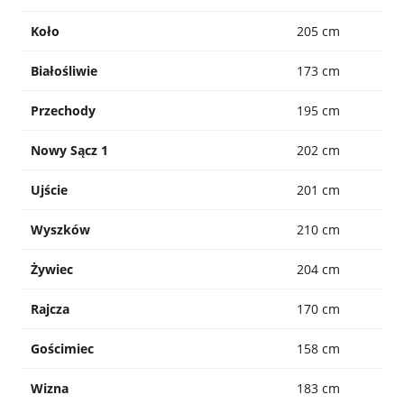
Koło
205 cm
Białośliwie
173 cm
Przechody
195 cm
Nowy Sącz 1
202 cm
Ujście
201 cm
Wyszków
210 cm
Żywiec
204 cm
Rajcza
170 cm
Gościmiec
158 cm
Wizna
183 cm