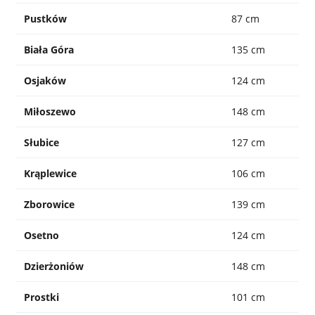
Pustków
87 cm
Biała Góra
135 cm
Osjaków
124 cm
Miłoszewo
148 cm
Słubice
127 cm
Krąplewice
106 cm
Zborowice
139 cm
Osetno
124 cm
Dzierżoniów
148 cm
Prostki
101 cm