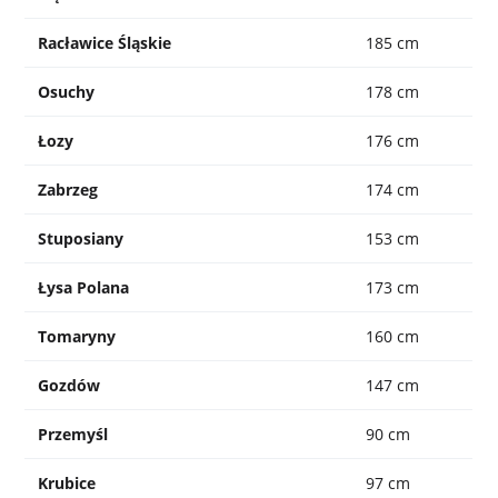
Racławice Śląskie
185 cm
Osuchy
178 cm
Łozy
176 cm
Zabrzeg
174 cm
Stuposiany
153 cm
Łysa Polana
173 cm
Tomaryny
160 cm
Gozdów
147 cm
Przemyśl
90 cm
Krubice
97 cm