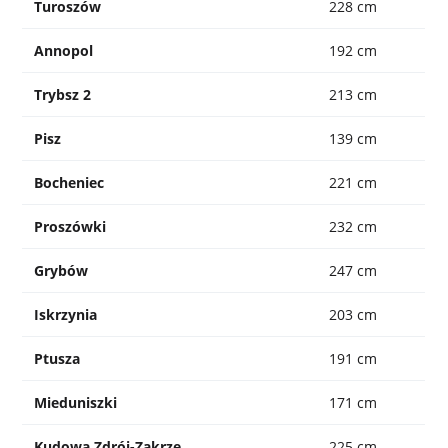
Turoszów
228 cm
Annopol
192 cm
Trybsz 2
213 cm
Pisz
139 cm
Bocheniec
221 cm
Proszówki
232 cm
Grybów
247 cm
Iskrzynia
203 cm
Ptusza
191 cm
Mieduniszki
171 cm
Kudowa Zdrój-Zakrze
225 cm