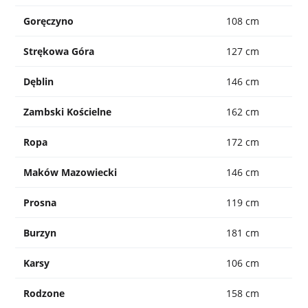
Goręczyno
108 cm
Strękowa Góra
127 cm
Dęblin
146 cm
Zambski Kościelne
162 cm
Ropa
172 cm
Maków Mazowiecki
146 cm
Prosna
119 cm
Burzyn
181 cm
Karsy
106 cm
Rodzone
158 cm