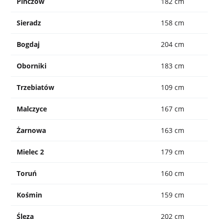
Pinczów
182 cm
Sieradz
158 cm
Bogdaj
204 cm
Oborniki
183 cm
Trzebiatów
109 cm
Malczyce
167 cm
Żarnowa
163 cm
Mielec 2
179 cm
Toruń
160 cm
Kośmin
159 cm
Ślęza
202 cm