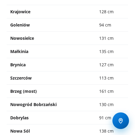
Krajowice
128 cm
Goleniów
94 cm
Nowosielce
131 cm
Małkinia
135 cm
Brynica
127 cm
Szczerców
113 cm
Brzeg (most)
161 cm
Nowogród Bobrzański
130 cm
Dobrylas
91 cm
Nowa Sól
138 cm