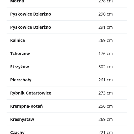
Mocha
278 cm
Pyskowice Dzierżno
290 cm
Pyskowice Dzierżno
291 cm
Kalnica
269 cm
Tchórzew
176 cm
Strzyżów
302 cm
Pierzchały
261 cm
Rybnik Gotartowice
273 cm
Krempna-Kotań
256 cm
Krasnystaw
269 cm
Czachy
221 cm