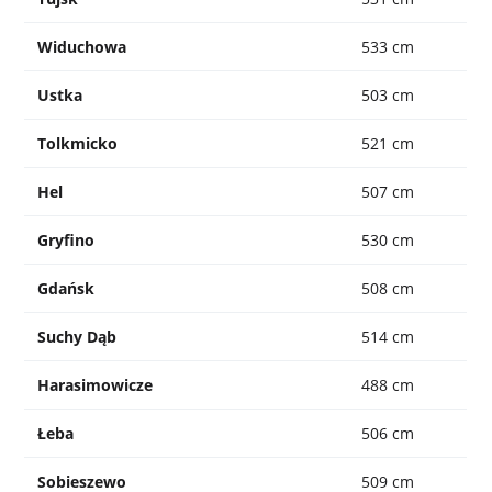
Widuchowa
533 cm
Ustka
503 cm
Tolkmicko
521 cm
Hel
507 cm
Gryfino
530 cm
Gdańsk
508 cm
Suchy Dąb
514 cm
Harasimowicze
488 cm
Łeba
506 cm
Sobieszewo
509 cm