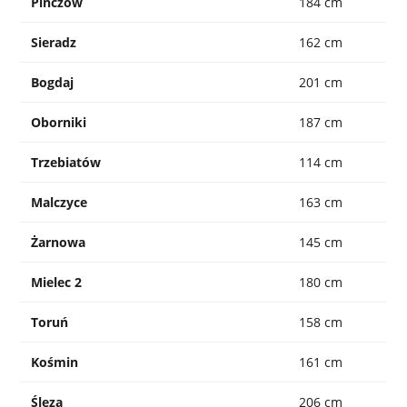
Pinczów
184 cm
Sieradz
162 cm
Bogdaj
201 cm
Oborniki
187 cm
Trzebiatów
114 cm
Malczyce
163 cm
Żarnowa
145 cm
Mielec 2
180 cm
Toruń
158 cm
Kośmin
161 cm
Ślęza
206 cm