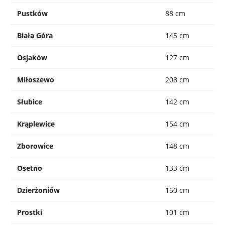
Pustków
88 cm
Biała Góra
145 cm
Osjaków
127 cm
Miłoszewo
208 cm
Słubice
142 cm
Krąplewice
154 cm
Zborowice
148 cm
Osetno
133 cm
Dzierżoniów
150 cm
Prostki
101 cm