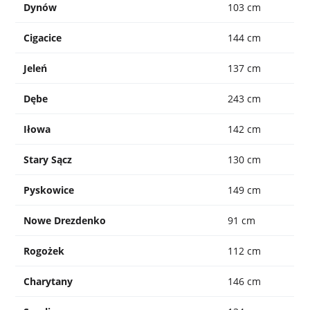
Dynów
103 cm
Cigacice
144 cm
Jeleń
137 cm
Dębe
243 cm
Iłowa
142 cm
Stary Sącz
130 cm
Pyskowice
149 cm
Nowe Drezdenko
91 cm
Rogożek
112 cm
Charytany
146 cm