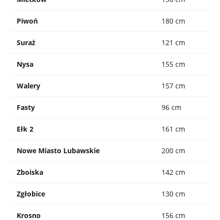
Piwoń
180 cm
Suraż
121 cm
Nysa
155 cm
Walery
157 cm
Fasty
96 cm
Ełk 2
161 cm
Nowe Miasto Lubawskie
200 cm
Zboiska
142 cm
Zgłobice
130 cm
Krosno
156 cm