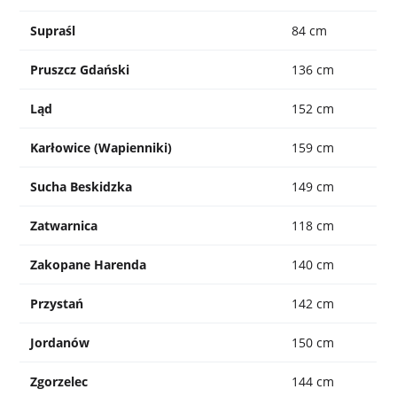
Supraśl
84 cm
Pruszcz Gdański
136 cm
Ląd
152 cm
Karłowice (Wapienniki)
159 cm
Sucha Beskidzka
149 cm
Zatwarnica
118 cm
Zakopane Harenda
140 cm
Przystań
142 cm
Jordanów
150 cm
Zgorzelec
144 cm