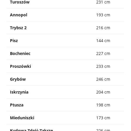
Turoszów
231 cm
Annopol
193 cm
Trybsz 2
216 cm
Pisz
144 cm
Bocheniec
227 cm
Proszówki
233 cm
Grybów
246 cm
Iskrzynia
204 cm
Ptusza
198 cm
Mieduniszki
173 cm
Kudowa Zdrój-Zakrze
226 cm