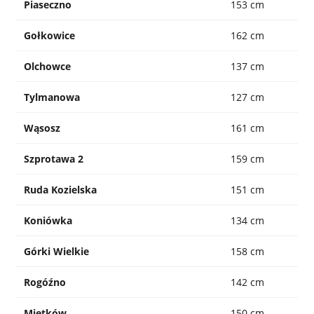
Piaseczno
153 cm
Gołkowice
162 cm
Olchowce
137 cm
Tylmanowa
127 cm
Wąsosz
161 cm
Szprotawa 2
159 cm
Ruda Kozielska
151 cm
Koniówka
134 cm
Górki Wielkie
158 cm
Rogóźno
142 cm
Mietków
150 cm