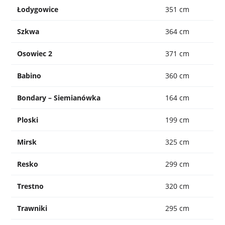
Łodygowice
351 cm
Szkwa
364 cm
Osowiec 2
371 cm
Babino
360 cm
Bondary – Siemianówka
164 cm
Ploski
199 cm
Mirsk
325 cm
Resko
299 cm
Trestno
320 cm
Trawniki
295 cm