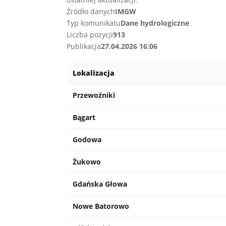
Źródło danych
IMGW
Typ komunikatu
Dane hydrologiczne
Liczba pozycji
913
Publikacja
27.04.2026 16:06
Lokalizacja
Przewoźniki
Bągart
Godowa
Żukowo
Gdańska Głowa
Nowe Batorowo