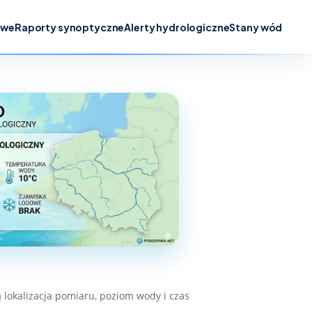
owe
Raporty synoptyczne
Alerty hydrologiczne
Stany wód
lokalizacja pomiaru, poziom wody i czas