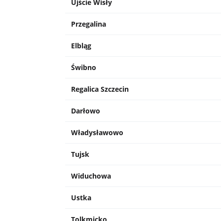
Ujście Wisły
Przegalina
Elbląg
Świbno
Regalica Szczecin
Darłowo
Władysławowo
Tujsk
Widuchowa
Ustka
Tolkmicko