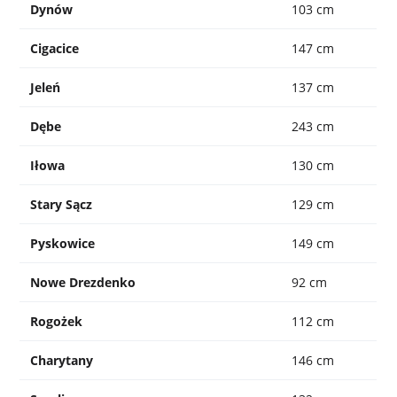
Dynów
103 cm
Cigacice
147 cm
Jeleń
137 cm
Dębe
243 cm
Iłowa
130 cm
Stary Sącz
129 cm
Pyskowice
149 cm
Nowe Drezdenko
92 cm
Rogożek
112 cm
Charytany
146 cm