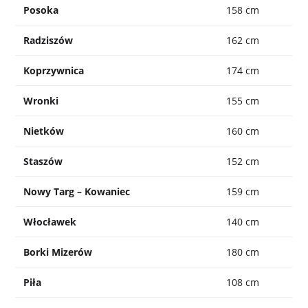
Posoka
158 cm
Radziszów
162 cm
Koprzywnica
174 cm
Wronki
155 cm
Nietków
160 cm
Staszów
152 cm
Nowy Targ – Kowaniec
159 cm
Włocławek
140 cm
Borki Mizerów
180 cm
Piła
108 cm