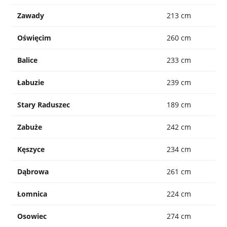
Zawady
213 cm
Oświęcim
260 cm
Balice
233 cm
Łabuzie
239 cm
Stary Raduszec
189 cm
Zabuże
242 cm
Kęszyce
234 cm
Dąbrowa
261 cm
Łomnica
224 cm
Osowiec
274 cm