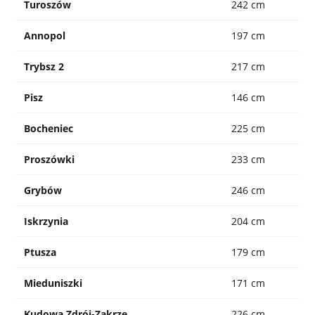
Turoszów
242 cm
Annopol
197 cm
Trybsz 2
217 cm
Pisz
146 cm
Bocheniec
225 cm
Proszówki
233 cm
Grybów
246 cm
Iskrzynia
204 cm
Ptusza
179 cm
Mieduniszki
171 cm
Kudowa Zdrój-Zakrze
226 cm