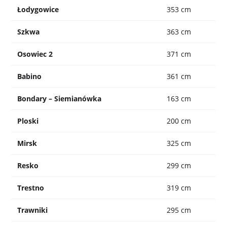
Łodygowice
353 cm
Szkwa
363 cm
Osowiec 2
371 cm
Babino
361 cm
Bondary – Siemianówka
163 cm
Ploski
200 cm
Mirsk
325 cm
Resko
299 cm
Trestno
319 cm
Trawniki
295 cm