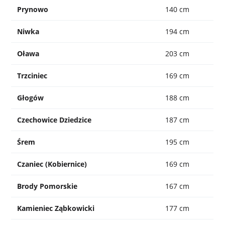
Prynowo
140 cm
Niwka
194 cm
Oława
203 cm
Trzciniec
169 cm
Głogów
188 cm
Czechowice Dziedzice
187 cm
Śrem
195 cm
Czaniec (Kobiernice)
169 cm
Brody Pomorskie
167 cm
Kamieniec Ząbkowicki
177 cm