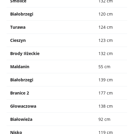
Smolice
132 cm
Białobrzegi
120 cm
Turawa
124 cm
Cieszyn
123 cm
Brody Iłżeckie
132 cm
Maldanin
55 cm
Białobrzegi
139 cm
Branice 2
177 cm
Głowaczowa
138 cm
Białowieża
92 cm
Nisko
119 cm