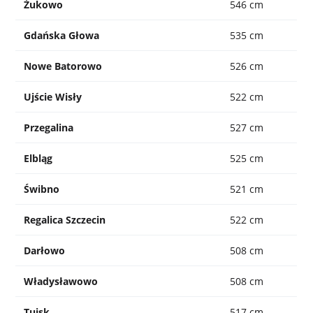
Żukowo
546 cm
Gdańska Głowa
535 cm
Nowe Batorowo
526 cm
Ujście Wisły
522 cm
Przegalina
527 cm
Elbląg
525 cm
Świbno
521 cm
Regalica Szczecin
522 cm
Darłowo
508 cm
Władysławowo
508 cm
Tujsk
517 cm