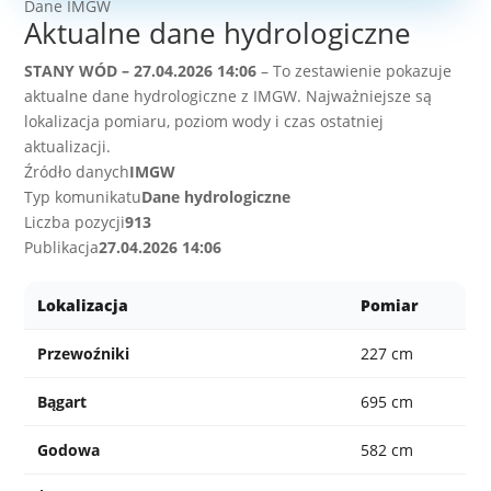
Dane IMGW
Aktualne dane hydrologiczne
STANY WÓD – 27.04.2026 14:06
– To zestawienie pokazuje
aktualne dane hydrologiczne z IMGW. Najważniejsze są
lokalizacja pomiaru, poziom wody i czas ostatniej
aktualizacji.
Źródło danych
IMGW
Typ komunikatu
Dane hydrologiczne
Liczba pozycji
913
Publikacja
27.04.2026 14:06
Lokalizacja
Pomiar
Przewoźniki
227 cm
Bągart
695 cm
Godowa
582 cm