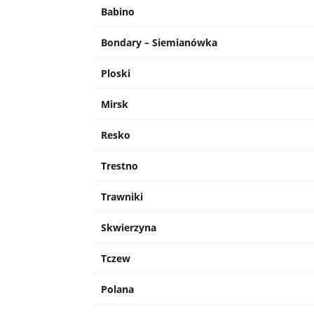
Babino
Bondary – Siemianówka
Ploski
Mirsk
Resko
Trestno
Trawniki
Skwierzyna
Tczew
Polana