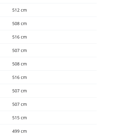
512 cm
508 cm
516 cm
507 cm
508 cm
516 cm
507 cm
507 cm
515 cm
499 cm