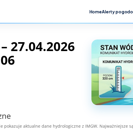
Home
Alerty pogod
 27.04.2026
:06
zne
ie pokazuje aktualne dane hydrologiczne z IMGW. Najważniejsze są 