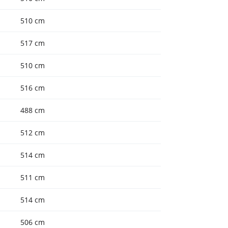
510 cm
517 cm
510 cm
516 cm
488 cm
512 cm
514 cm
511 cm
514 cm
506 cm