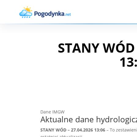
STANY WÓD –
13
Dane IMGW
Aktualne dane hydrologic
STANY WÓD – 27.04.2026 13:06
– To zestawien
ostatniej aktualizacji.