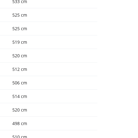
533 cm
525 cm
525 cm
519 cm
520 cm
512 cm
506 cm
514 cm
520 cm
498 cm
510 cm