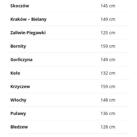
Skoczów
145 cm
Kraków – Bielany
149 cm
Zaliwie-Piegawki
125 cm
Bornity
159 cm
Gorliczyna
149 cm
Koło
132 cm
Krzyczew
159 cm
Włochy
148 cm
Puławy
136 cm
Bledzew
128 cm