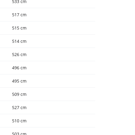
533 cm
517 cm
515 cm
514 cm
526 cm
496 cm
495 cm
509 cm
527 cm
510 cm
503 cm