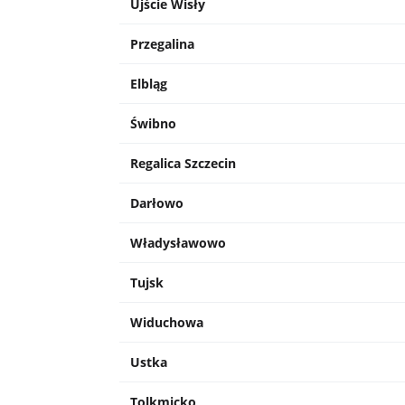
Ujście Wisły
Przegalina
Elbląg
Świbno
Regalica Szczecin
Darłowo
Władysławowo
Tujsk
Widuchowa
Ustka
Tolkmicko