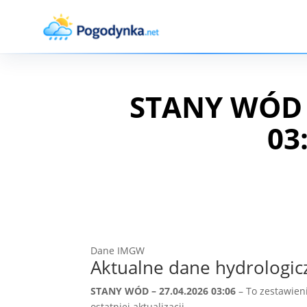
STANY WÓD –
03
Dane IMGW
Aktualne dane hydrologic
STANY WÓD – 27.04.2026 03:06
– To zestawien
ostatniej aktualizacji.