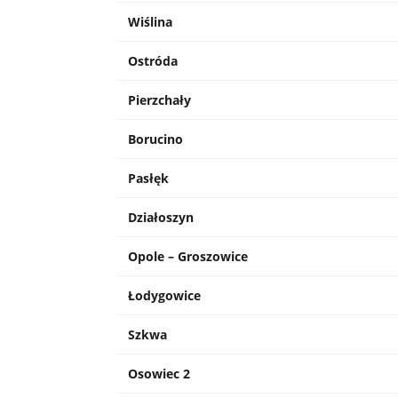
Wiślina
Ostróda
Pierzchały
Borucino
Pasłęk
Działoszyn
Opole – Groszowice
Łodygowice
Szkwa
Osowiec 2