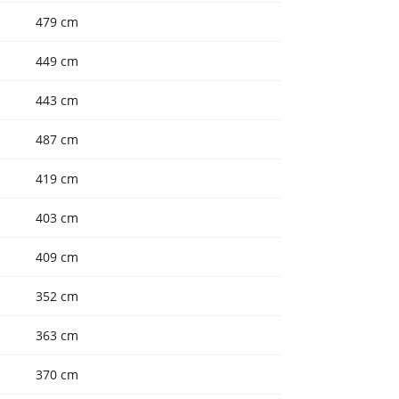
479 cm
449 cm
443 cm
487 cm
419 cm
403 cm
409 cm
352 cm
363 cm
370 cm