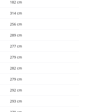
182 cm
314 cm
256 cm
289 cm
277 cm
279 cm
282 cm
279 cm
292 cm
293 cm