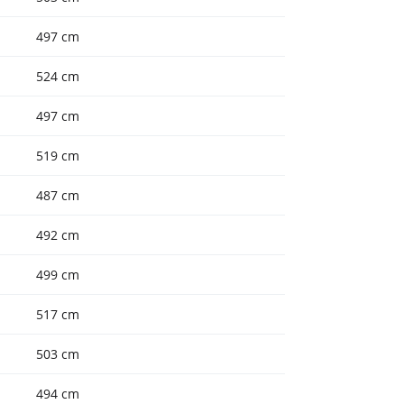
497 cm
524 cm
497 cm
519 cm
487 cm
492 cm
499 cm
517 cm
503 cm
494 cm