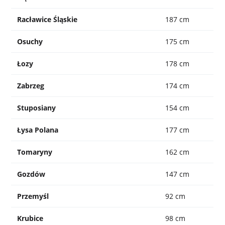
Racławice Śląskie
187 cm
Osuchy
175 cm
Łozy
178 cm
Zabrzeg
174 cm
Stuposiany
154 cm
Łysa Polana
177 cm
Tomaryny
162 cm
Gozdów
147 cm
Przemyśl
92 cm
Krubice
98 cm