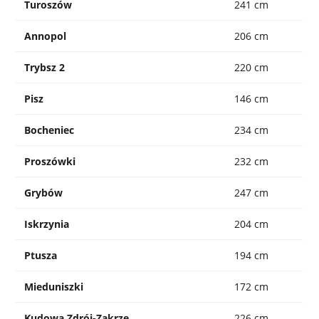
Turoszów
241 cm
Annopol
206 cm
Trybsz 2
220 cm
Pisz
146 cm
Bocheniec
234 cm
Proszówki
232 cm
Grybów
247 cm
Iskrzynia
204 cm
Ptusza
194 cm
Mieduniszki
172 cm
Kudowa Zdrój-Zakrze
226 cm