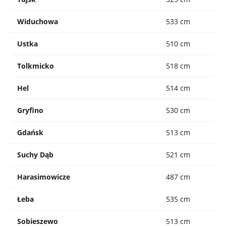
Widuchowa
533 cm
Ustka
510 cm
Tolkmicko
518 cm
Hel
514 cm
Gryfino
530 cm
Gdańsk
513 cm
Suchy Dąb
521 cm
Harasimowicze
487 cm
Łeba
535 cm
Sobieszewo
513 cm