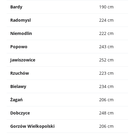
Bardy
190 cm
Radomysl
224 cm
Niemodlin
222 cm
Popowo
243 cm
Jawiszowice
252 cm
Rzuchów
223 cm
Bielawy
234 cm
Żagań
206 cm
Dobczyce
248 cm
Gorzów Wielkopolski
206 cm