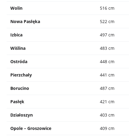
Wolin
516 cm
Nowa Pasłęka
522 cm
Izbica
497 cm
Wiślina
483 cm
Ostróda
448 cm
Pierzchały
441 cm
Borucino
487 cm
Pasłęk
421 cm
Działoszyn
403 cm
Opole – Groszowice
409 cm