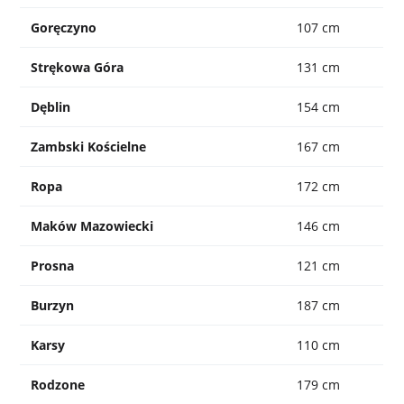
Goręczyno
107 cm
Strękowa Góra
131 cm
Dęblin
154 cm
Zambski Kościelne
167 cm
Ropa
172 cm
Maków Mazowiecki
146 cm
Prosna
121 cm
Burzyn
187 cm
Karsy
110 cm
Rodzone
179 cm