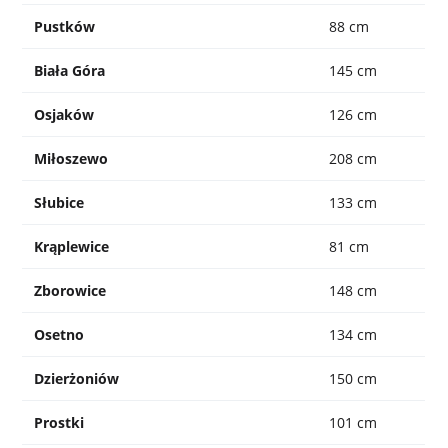
Pustków
88 cm
Biała Góra
145 cm
Osjaków
126 cm
Miłoszewo
208 cm
Słubice
133 cm
Krąplewice
81 cm
Zborowice
148 cm
Osetno
134 cm
Dzierżoniów
150 cm
Prostki
101 cm