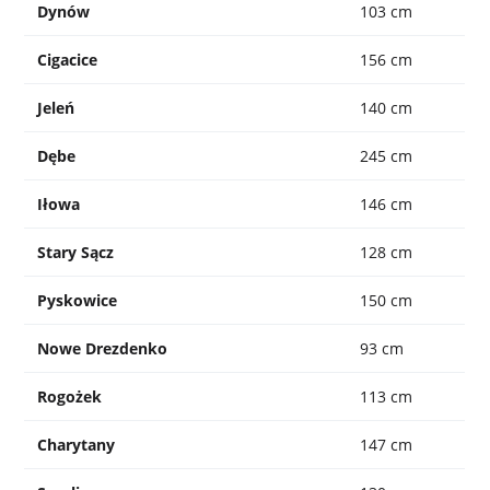
Dynów
103 cm
Cigacice
156 cm
Jeleń
140 cm
Dębe
245 cm
Iłowa
146 cm
Stary Sącz
128 cm
Pyskowice
150 cm
Nowe Drezdenko
93 cm
Rogożek
113 cm
Charytany
147 cm