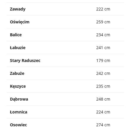
Zawady
222 cm
Oświęcim
259 cm
Balice
234 cm
Łabuzie
241 cm
Stary Raduszec
179 cm
Zabuże
242 cm
Kęszyce
235 cm
Dąbrowa
248 cm
Łomnica
224 cm
Osowiec
274 cm