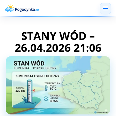
STANY WÓD –
26.04.2026 21:06