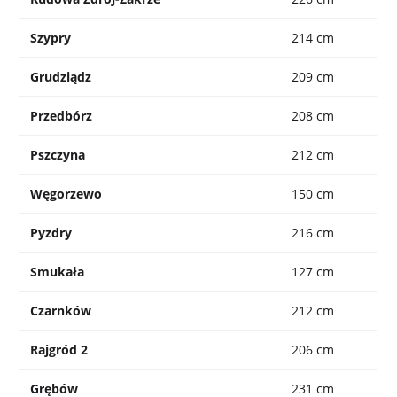
Szypry
214 cm
Grudziądz
209 cm
Przedbórz
208 cm
Pszczyna
212 cm
Węgorzewo
150 cm
Pyzdry
216 cm
Smukała
127 cm
Czarnków
212 cm
Rajgród 2
206 cm
Grębów
231 cm