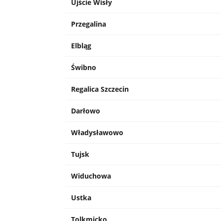
Ujście Wisły
Przegalina
Elbląg
Świbno
Regalica Szczecin
Darłowo
Władysławowo
Tujsk
Widuchowa
Ustka
Tolkmicko