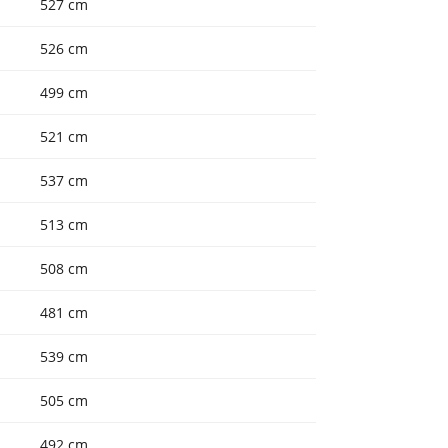
527 cm
526 cm
499 cm
521 cm
537 cm
513 cm
508 cm
481 cm
539 cm
505 cm
492 cm