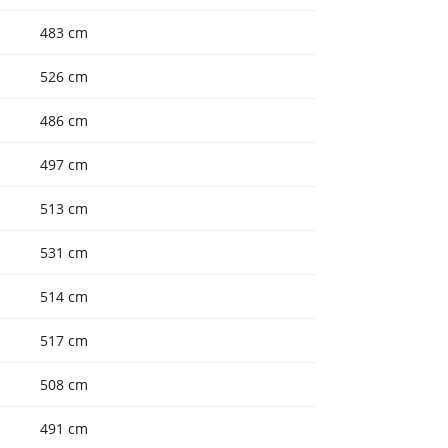
483 cm
526 cm
486 cm
497 cm
513 cm
531 cm
514 cm
517 cm
508 cm
491 cm