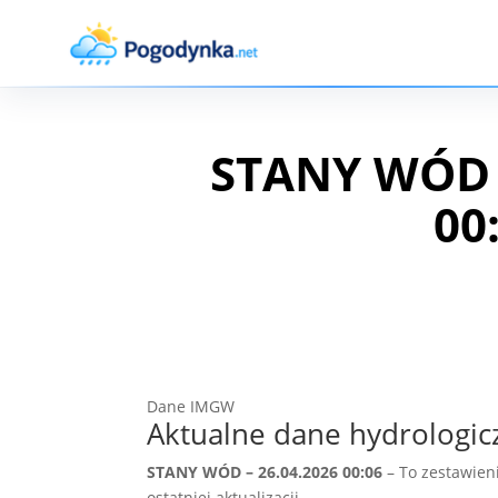
STANY WÓD –
00
Dane IMGW
Aktualne dane hydrologic
STANY WÓD – 26.04.2026 00:06
– To zestawien
ostatniej aktualizacji.