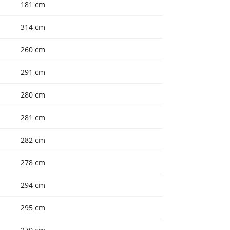
181 cm
314 cm
260 cm
291 cm
280 cm
281 cm
282 cm
278 cm
294 cm
295 cm