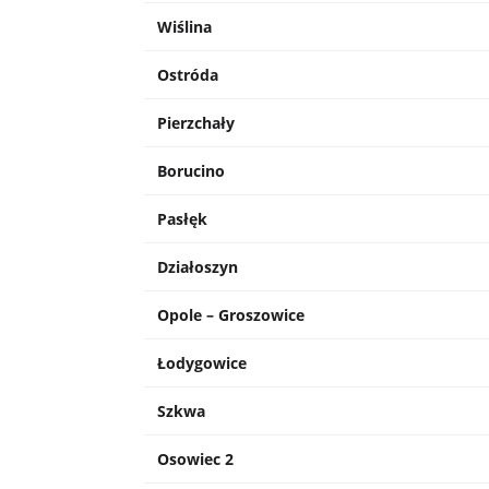
Wiślina
Ostróda
Pierzchały
Borucino
Pasłęk
Działoszyn
Opole – Groszowice
Łodygowice
Szkwa
Osowiec 2