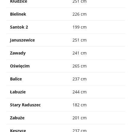
Kłudzice
251 cm
Bielinek
226 cm
Santok 2
199 cm
Januszewice
251 cm
Zawady
241 cm
Oświęcim
265 cm
Balice
237 cm
Łabuzie
244 cm
Stary Raduszec
182 cm
Zabuże
201 cm
Kęszyce
237 cm