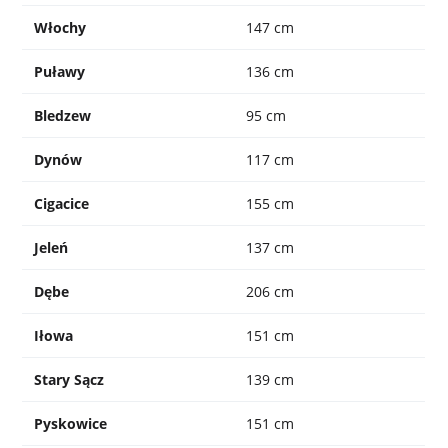
Włochy
147 cm
Puławy
136 cm
Bledzew
95 cm
Dynów
117 cm
Cigacice
155 cm
Jeleń
137 cm
Dębe
206 cm
Iłowa
151 cm
Stary Sącz
139 cm
Pyskowice
151 cm