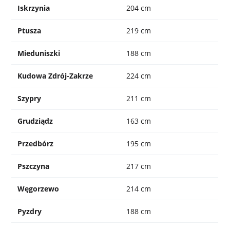
Iskrzynia
204 cm
Ptusza
219 cm
Mieduniszki
188 cm
Kudowa Zdrój-Zakrze
224 cm
Szypry
211 cm
Grudziądz
163 cm
Przedbórz
195 cm
Pszczyna
217 cm
Węgorzewo
214 cm
Pyzdry
188 cm