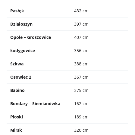
Pasłęk
432 cm
Działoszyn
397 cm
Opole – Groszowice
407 cm
Łodygowice
356 cm
Szkwa
388 cm
Osowiec 2
367 cm
Babino
375 cm
Bondary – Siemianówka
162 cm
Ploski
189 cm
Mirsk
320 cm