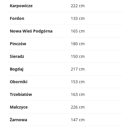
Karpowicze
222 cm
Fordon
133 cm
Nowa Wieś Podgórna
165 cm
Pinczów
180 cm
Sieradz
150 cm
Bogdaj
217 cm
Oborniki
153 cm
Trzebiatów
163 cm
Malczyce
226 cm
Żarnowa
147 cm