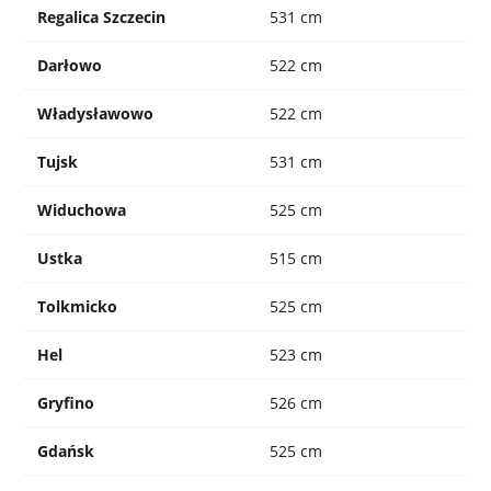
Regalica Szczecin
531 cm
Darłowo
522 cm
Władysławowo
522 cm
Tujsk
531 cm
Widuchowa
525 cm
Ustka
515 cm
Tolkmicko
525 cm
Hel
523 cm
Gryfino
526 cm
Gdańsk
525 cm