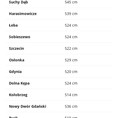
Suchy Dąb
545 cm
Harasimowicze
539 cm
Łeba
524 cm
Sobieszewo
524 cm
Szczecin
522 cm
Osłonka
529 cm
Gdynia
520 cm
Dolna Kępa
524 cm
Kołobrzeg
514 cm
Nowy Dwór Gdański
536 cm
Puck
519 cm