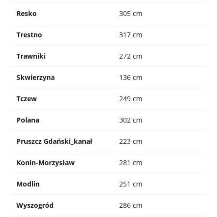
Resko
305 cm
Trestno
317 cm
Trawniki
272 cm
Skwierzyna
136 cm
Tczew
249 cm
Polana
302 cm
Pruszcz Gdański_kanał
223 cm
Konin-Morzysław
281 cm
Modlin
251 cm
Wyszogród
286 cm