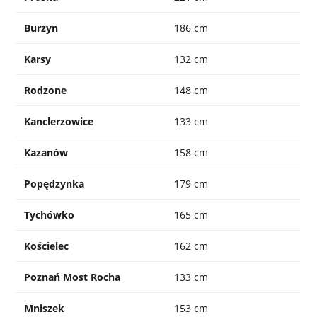
Burzyn
186 cm
Karsy
132 cm
Rodzone
148 cm
Kanclerzowice
133 cm
Kazanów
158 cm
Popędzynka
179 cm
Tychówko
165 cm
Kościelec
162 cm
Poznań Most Rocha
133 cm
Mniszek
153 cm