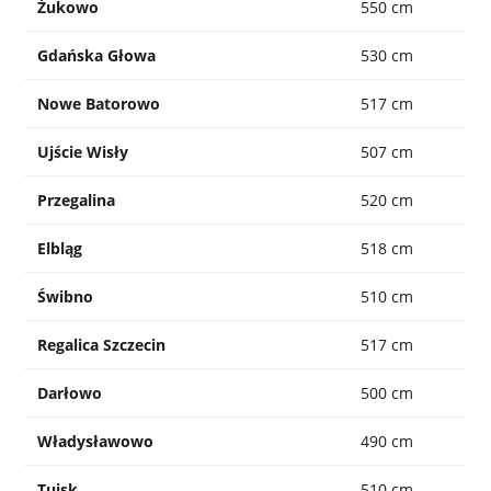
Żukowo
550 cm
Gdańska Głowa
530 cm
Nowe Batorowo
517 cm
Ujście Wisły
507 cm
Przegalina
520 cm
Elbląg
518 cm
Świbno
510 cm
Regalica Szczecin
517 cm
Darłowo
500 cm
Władysławowo
490 cm
Tujsk
510 cm