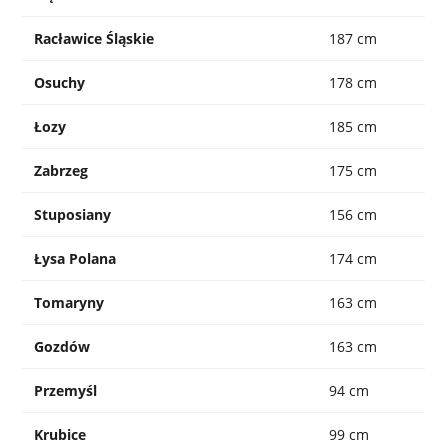
Racławice Śląskie
187 cm
Osuchy
178 cm
Łozy
185 cm
Zabrzeg
175 cm
Stuposiany
156 cm
Łysa Polana
174 cm
Tomaryny
163 cm
Gozdów
163 cm
Przemyśl
94 cm
Krubice
99 cm