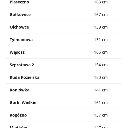
Piaseczno
163 cm
Gołkowice
167 cm
Olchowce
139 cm
Tylmanowa
131 cm
Wąsosz
165 cm
Szprotawa 2
154 cm
Ruda Kozielska
150 cm
Koniówka
141 cm
Górki Wielkie
161 cm
Rogóźno
137 cm
Mietków
147 cm