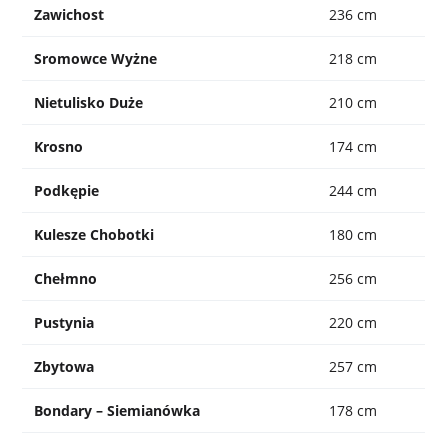
Zawichost
236 cm
Sromowce Wyżne
218 cm
Nietulisko Duże
210 cm
Krosno
174 cm
Podkępie
244 cm
Kulesze Chobotki
180 cm
Chełmno
256 cm
Pustynia
220 cm
Zbytowa
257 cm
Bondary – Siemianówka
178 cm