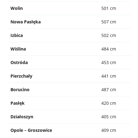
Wolin
501 cm
Nowa Pasłęka
507 cm
Izbica
502 cm
Wiślina
484 cm
Ostróda
453 cm
Pierzchały
441 cm
Borucino
487 cm
Pasłęk
420 cm
Działoszyn
405 cm
Opole – Groszowice
409 cm