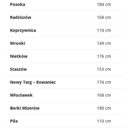
Posoka
184 cm
Radziszów
168 cm
Koprzywnica
174 cm
Wronki
149 cm
Nietków
176 cm
Staszów
153 cm
Nowy Targ – Kowaniec
174 cm
Włocławek
168 cm
Borki Mizerów
180 cm
Piła
110 cm