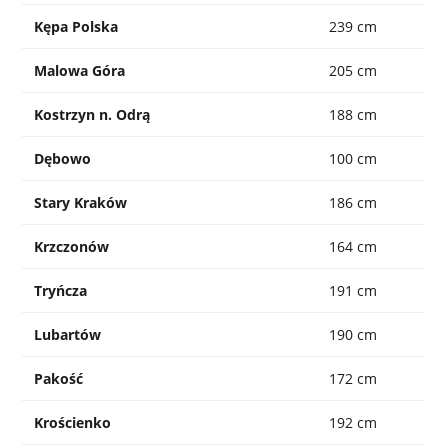
Kępa Polska
239 cm
Malowa Góra
205 cm
Kostrzyn n. Odrą
188 cm
Dębowo
100 cm
Stary Kraków
186 cm
Krzczonów
164 cm
Tryńcza
191 cm
Lubartów
190 cm
Pakość
172 cm
Krościenko
192 cm