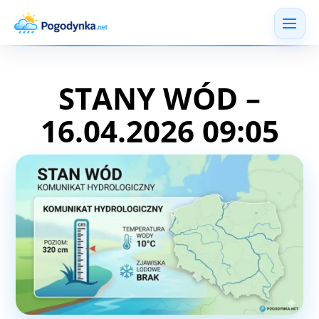
STANY WÓD –
16.04.2026 09:05