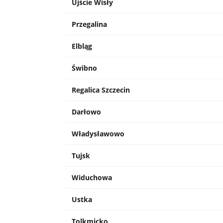
Ujście Wisły
Przegalina
Elbląg
Świbno
Regalica Szczecin
Darłowo
Władysławowo
Tujsk
Widuchowa
Ustka
Tolkmicko