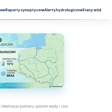
owe
Raporty synoptyczne
Alerty hydrologiczne
Stany wód
lokalizacja pomiaru, poziom wody i czas