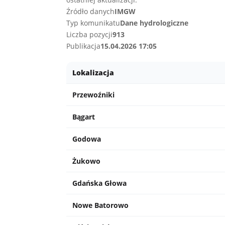
Źródło danych
IMGW
Typ komunikatu
Dane hydrologiczne
Liczba pozycji
913
Publikacja
15.04.2026 17:05
Lokalizacja
Przewoźniki
Bągart
Godowa
Żukowo
Gdańska Głowa
Nowe Batorowo