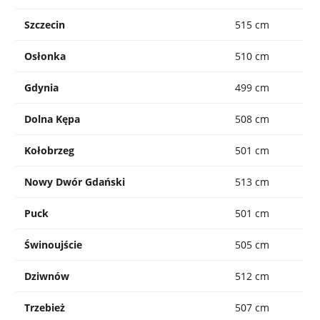
Szczecin
515 cm
Osłonka
510 cm
Gdynia
499 cm
Dolna Kępa
508 cm
Kołobrzeg
501 cm
Nowy Dwór Gdański
513 cm
Puck
501 cm
Świnoujście
505 cm
Dziwnów
512 cm
Trzebież
507 cm