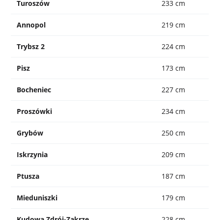
Turoszów
233 cm
Annopol
219 cm
Trybsz 2
224 cm
Pisz
173 cm
Bocheniec
227 cm
Proszówki
234 cm
Grybów
250 cm
Iskrzynia
209 cm
Ptusza
187 cm
Mieduniszki
179 cm
Kudowa Zdrój-Zakrze
228 cm