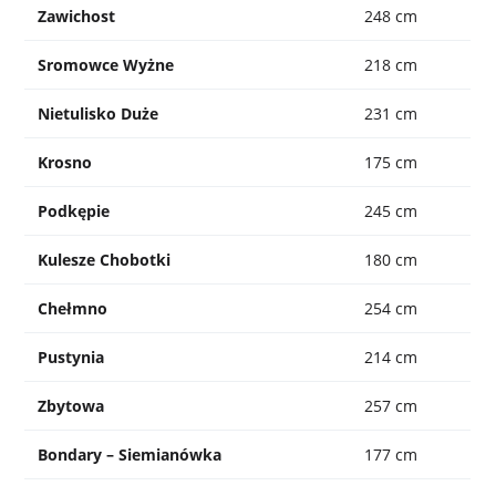
Zawichost
248 cm
Sromowce Wyżne
218 cm
Nietulisko Duże
231 cm
Krosno
175 cm
Podkępie
245 cm
Kulesze Chobotki
180 cm
Chełmno
254 cm
Pustynia
214 cm
Zbytowa
257 cm
Bondary – Siemianówka
177 cm