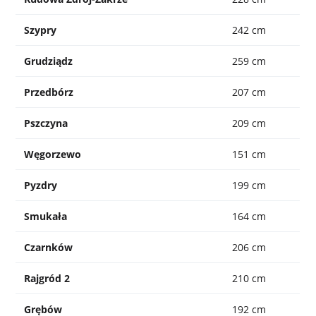
Szypry
242 cm
Grudziądz
259 cm
Przedbórz
207 cm
Pszczyna
209 cm
Węgorzewo
151 cm
Pyzdry
199 cm
Smukała
164 cm
Czarnków
206 cm
Rajgród 2
210 cm
Grębów
192 cm