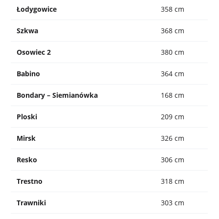
Łodygowice
358 cm
Szkwa
368 cm
Osowiec 2
380 cm
Babino
364 cm
Bondary – Siemianówka
168 cm
Ploski
209 cm
Mirsk
326 cm
Resko
306 cm
Trestno
318 cm
Trawniki
303 cm