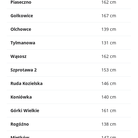
Piaseczno
162 cm
Gołkowice
167 cm
Olchowce
139 cm
Tylmanowa
131 cm
Wąsosz
162 cm
Szprotawa 2
153 cm
Ruda Kozielska
146 cm
Koniówka
140 cm
Górki Wielkie
161 cm
Rogóźno
138 cm
Mietków
147 cm