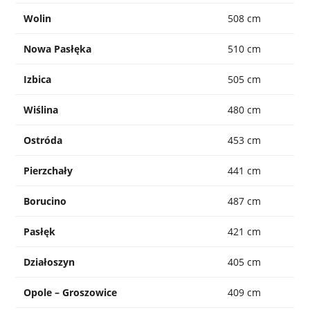
Wolin
508 cm
Nowa Pasłęka
510 cm
Izbica
505 cm
Wiślina
480 cm
Ostróda
453 cm
Pierzchały
441 cm
Borucino
487 cm
Pasłęk
421 cm
Działoszyn
405 cm
Opole – Groszowice
409 cm