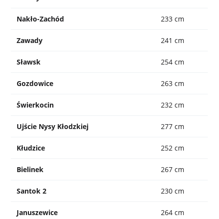
Nakło-Zachód
233 cm
Zawady
241 cm
Sławsk
254 cm
Gozdowice
263 cm
Świerkocin
232 cm
Ujście Nysy Kłodzkiej
277 cm
Kłudzice
252 cm
Bielinek
267 cm
Santok 2
230 cm
Januszewice
264 cm