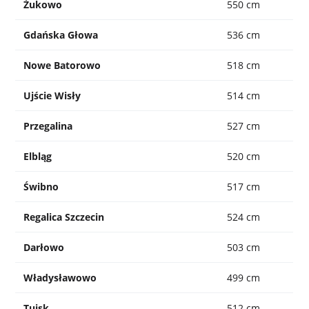
Żukowo
550 cm
Gdańska Głowa
536 cm
Nowe Batorowo
518 cm
Ujście Wisły
514 cm
Przegalina
527 cm
Elbląg
520 cm
Świbno
517 cm
Regalica Szczecin
524 cm
Darłowo
503 cm
Władysławowo
499 cm
Tujsk
512 cm