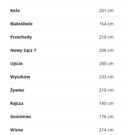
Koło
201 cm
Białośliwie
164 cm
Przechody
210 cm
Nowy Sącz 1
206 cm
Ujście
200 cm
Wyszków
233 cm
Żywiec
210 cm
Rajcza
180 cm
Gościmiec
176 cm
Wizna
214 cm