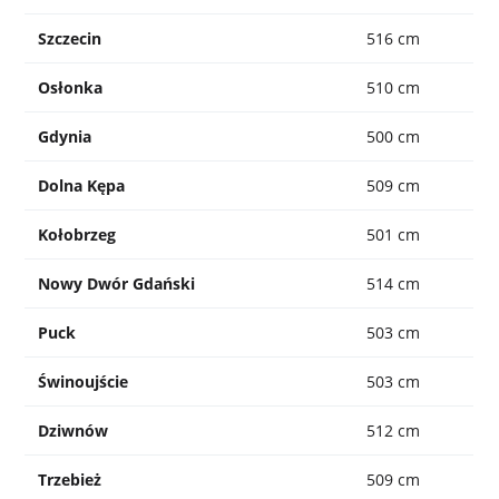
Szczecin
516 cm
Osłonka
510 cm
Gdynia
500 cm
Dolna Kępa
509 cm
Kołobrzeg
501 cm
Nowy Dwór Gdański
514 cm
Puck
503 cm
Świnoujście
503 cm
Dziwnów
512 cm
Trzebież
509 cm