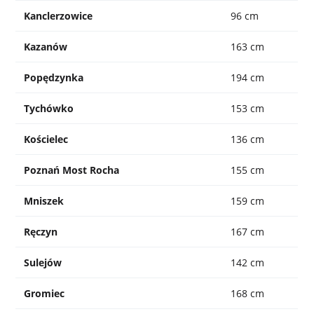
Kanclerzowice
96 cm
Kazanów
163 cm
Popędzynka
194 cm
Tychówko
153 cm
Kościelec
136 cm
Poznań Most Rocha
155 cm
Mniszek
159 cm
Ręczyn
167 cm
Sulejów
142 cm
Gromiec
168 cm