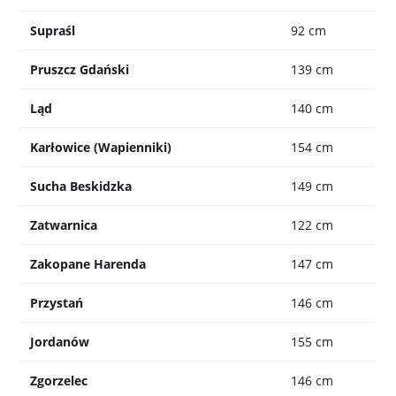
Supraśl
92 cm
Pruszcz Gdański
139 cm
Ląd
140 cm
Karłowice (Wapienniki)
154 cm
Sucha Beskidzka
149 cm
Zatwarnica
122 cm
Zakopane Harenda
147 cm
Przystań
146 cm
Jordanów
155 cm
Zgorzelec
146 cm