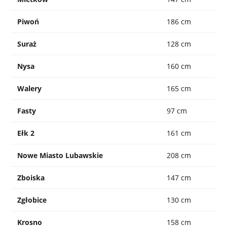
Piwoń
186 cm
Suraż
128 cm
Nysa
160 cm
Walery
165 cm
Fasty
97 cm
Ełk 2
161 cm
Nowe Miasto Lubawskie
208 cm
Zboiska
147 cm
Zgłobice
130 cm
Krosno
158 cm