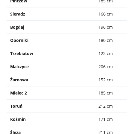
Pinczów
185 cm
Sieradz
166 cm
Bogdaj
196 cm
Oborniki
180 cm
Trzebiatów
122 cm
Malczyce
206 cm
Żarnowa
152 cm
Mielec 2
185 cm
Toruń
212 cm
Kośmin
171 cm
Ślęza
211 cm