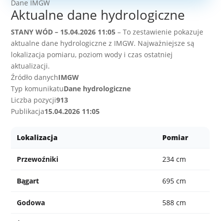
Dane IMGW
Aktualne dane hydrologiczne
STANY WÓD – 15.04.2026 11:05
– To zestawienie pokazuje
aktualne dane hydrologiczne z IMGW. Najważniejsze są
lokalizacja pomiaru, poziom wody i czas ostatniej
aktualizacji.
Źródło danych
IMGW
Typ komunikatu
Dane hydrologiczne
Liczba pozycji
913
Publikacja
15.04.2026 11:05
Lokalizacja
Pomiar
Przewoźniki
234 cm
Bągart
695 cm
Godowa
588 cm