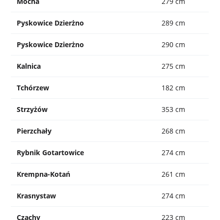
Mocha
279 cm
Pyskowice Dzierżno
289 cm
Pyskowice Dzierżno
290 cm
Kalnica
275 cm
Tchórzew
182 cm
Strzyżów
353 cm
Pierzchały
268 cm
Rybnik Gotartowice
274 cm
Krempna-Kotań
261 cm
Krasnystaw
274 cm
Czachy
223 cm