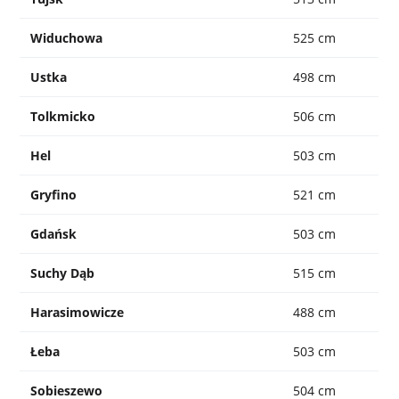
Widuchowa
525 cm
Ustka
498 cm
Tolkmicko
506 cm
Hel
503 cm
Gryfino
521 cm
Gdańsk
503 cm
Suchy Dąb
515 cm
Harasimowicze
488 cm
Łeba
503 cm
Sobieszewo
504 cm