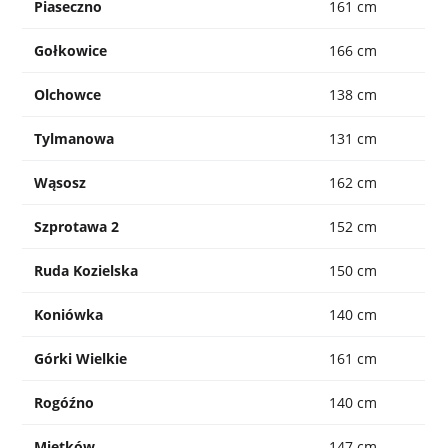
Piaseczno
161 cm
Gołkowice
166 cm
Olchowce
138 cm
Tylmanowa
131 cm
Wąsosz
162 cm
Szprotawa 2
152 cm
Ruda Kozielska
150 cm
Koniówka
140 cm
Górki Wielkie
161 cm
Rogóźno
140 cm
Mietków
147 cm