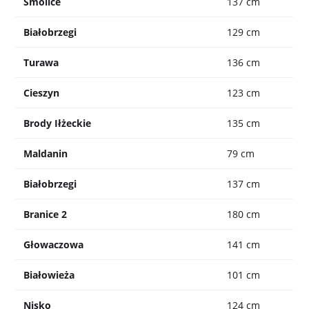
Smolice
137 cm
Białobrzegi
129 cm
Turawa
136 cm
Cieszyn
123 cm
Brody Iłżeckie
135 cm
Maldanin
79 cm
Białobrzegi
137 cm
Branice 2
180 cm
Głowaczowa
141 cm
Białowieża
101 cm
Nisko
124 cm