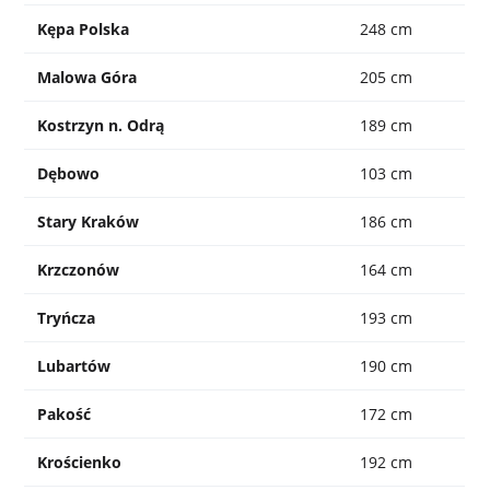
Kępa Polska
248 cm
Malowa Góra
205 cm
Kostrzyn n. Odrą
189 cm
Dębowo
103 cm
Stary Kraków
186 cm
Krzczonów
164 cm
Tryńcza
193 cm
Lubartów
190 cm
Pakość
172 cm
Krościenko
192 cm