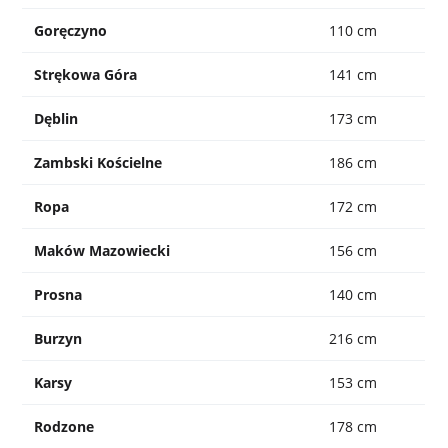
Goręczyno
110 cm
Strękowa Góra
141 cm
Dęblin
173 cm
Zambski Kościelne
186 cm
Ropa
172 cm
Maków Mazowiecki
156 cm
Prosna
140 cm
Burzyn
216 cm
Karsy
153 cm
Rodzone
178 cm