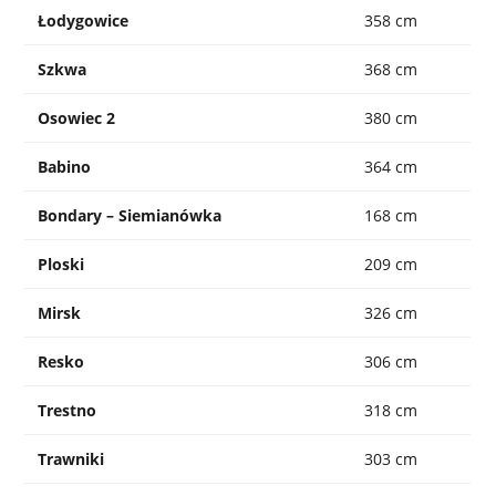
Łodygowice
358 cm
Szkwa
368 cm
Osowiec 2
380 cm
Babino
364 cm
Bondary – Siemianówka
168 cm
Ploski
209 cm
Mirsk
326 cm
Resko
306 cm
Trestno
318 cm
Trawniki
303 cm