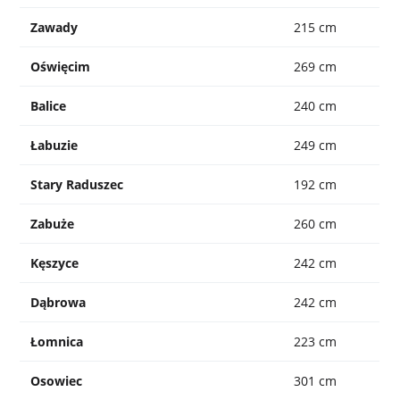
Zawady
215 cm
Oświęcim
269 cm
Balice
240 cm
Łabuzie
249 cm
Stary Raduszec
192 cm
Zabuże
260 cm
Kęszyce
242 cm
Dąbrowa
242 cm
Łomnica
223 cm
Osowiec
301 cm