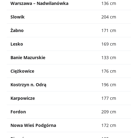
Warszawa – Nadwilanówka
136 cm
Slowik
204 cm
Żabno
171 cm
Lesko
169 cm
Banie Mazurskie
133 cm
Ciężkowice
176 cm
Kostrzyn n. Odrą
196 cm
Karpowicze
177 cm
Fordon
209 cm
Nowa Wieś Podgórna
172 cm