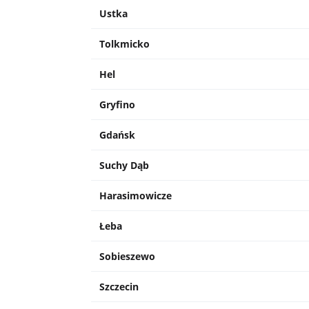
Ustka
Tolkmicko
Hel
Gryfino
Gdańsk
Suchy Dąb
Harasimowicze
Łeba
Sobieszewo
Szczecin