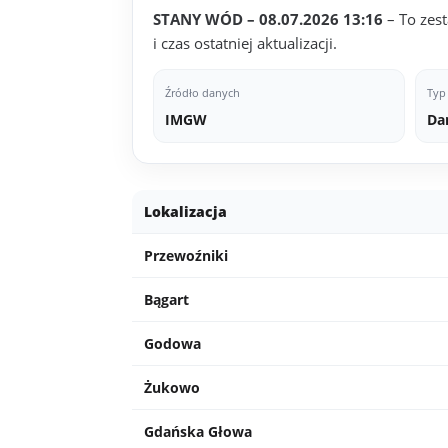
STANY WÓD – 08.07.2026 13:16
– To zes
i czas ostatniej aktualizacji.
Źródło danych
Typ
IMGW
Da
Lokalizacja
Przewoźniki
Bągart
Godowa
Żukowo
Gdańska Głowa