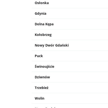
Osłonka
Gdynia
Dolna Kępa
Kołobrzeg
Nowy Dwór Gdański
Puck
Świnoujście
Dziwnów
Trzebież
Wolin