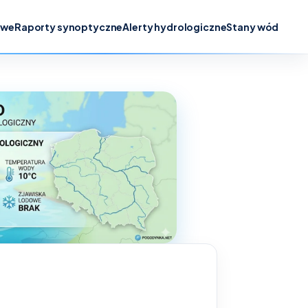
owe
Raporty synoptyczne
Alerty hydrologiczne
Stany wód