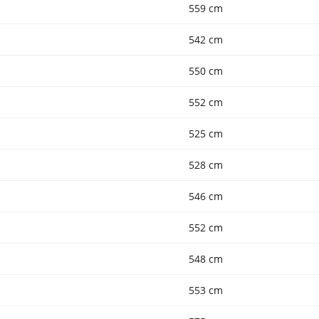
559 cm
542 cm
550 cm
552 cm
525 cm
528 cm
546 cm
552 cm
548 cm
553 cm