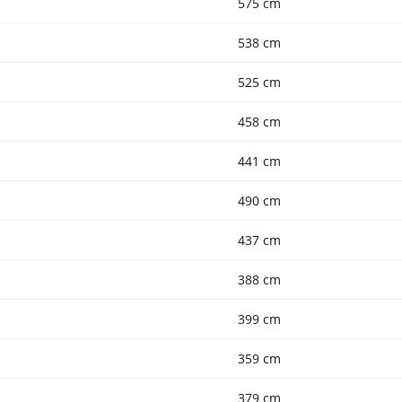
575 cm
538 cm
525 cm
458 cm
441 cm
490 cm
437 cm
388 cm
399 cm
359 cm
379 cm