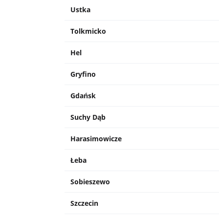
Ustka
Tolkmicko
Hel
Gryfino
Gdańsk
Suchy Dąb
Harasimowicze
Łeba
Sobieszewo
Szczecin