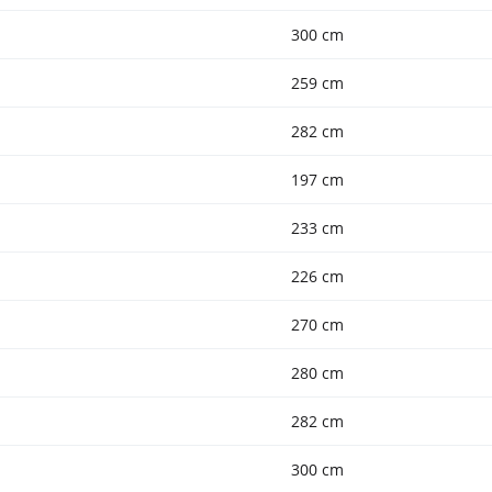
300 cm
259 cm
282 cm
197 cm
233 cm
226 cm
270 cm
280 cm
282 cm
300 cm