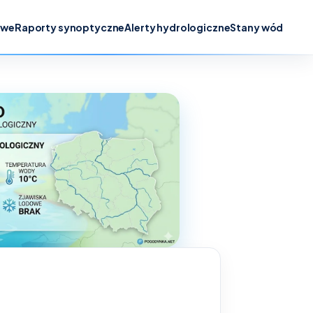
owe
Raporty synoptyczne
Alerty hydrologiczne
Stany wód