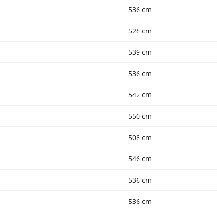
536 cm
528 cm
539 cm
536 cm
542 cm
550 cm
508 cm
546 cm
536 cm
536 cm