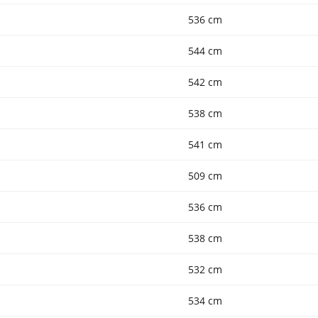
536 cm
544 cm
542 cm
538 cm
541 cm
509 cm
536 cm
538 cm
532 cm
534 cm