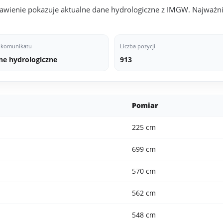
tawienie pokazuje aktualne dane hydrologiczne z IMGW. Najważni
 komunikatu
Liczba pozycji
ne hydrologiczne
913
Pomiar
225 cm
699 cm
570 cm
562 cm
548 cm