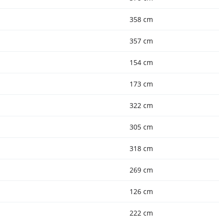
358 cm
357 cm
154 cm
173 cm
322 cm
305 cm
318 cm
269 cm
126 cm
222 cm