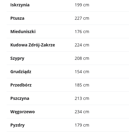
Iskrzynia
199 cm
Ptusza
227 cm
Mieduniszki
176 cm
Kudowa Zdrój-Zakrze
224 cm
Szypry
208 cm
Grudziądz
154 cm
Przedbórz
185 cm
Pszczyna
213 cm
Węgorzewo
234 cm
Pyzdry
179 cm