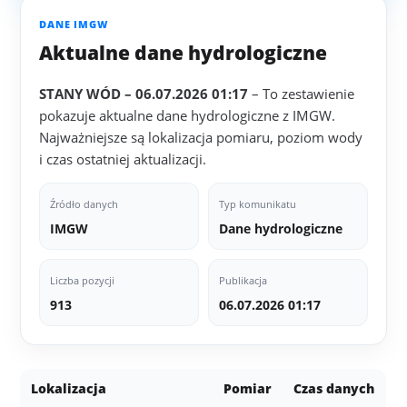
DANE IMGW
Aktualne dane hydrologiczne
STANY WÓD – 06.07.2026 01:17
– To zestawienie
pokazuje aktualne dane hydrologiczne z IMGW.
Najważniejsze są lokalizacja pomiaru, poziom wody
i czas ostatniej aktualizacji.
Źródło danych
Typ komunikatu
IMGW
Dane hydrologiczne
Liczba pozycji
Publikacja
913
06.07.2026 01:17
Lokalizacja
Pomiar
Czas danych