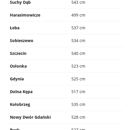
Suchy Dąb
543 cm
Harasimowicze
499 cm
Łeba
537 cm
Sobieszewo
534 cm
Szczecin
540 cm
Osłonka
523 cm
Gdynia
525 cm
Dolna Kępa
517 cm
Kołobrzeg
535 cm
Nowy Dwór Gdański
528 cm
Puck
527 cm