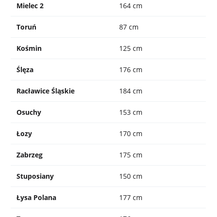
Mielec 2
164 cm
Toruń
87 cm
Kośmin
125 cm
Ślęza
176 cm
Racławice Śląskie
184 cm
Osuchy
153 cm
Łozy
170 cm
Zabrzeg
175 cm
Stuposiany
150 cm
Łysa Polana
177 cm