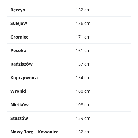
Ręczyn
162 cm
Sulejów
126 cm
Gromiec
171 cm
Posoka
161 cm
Radziszów
157 cm
Koprzywnica
154 cm
Wronki
108 cm
Nietków
108 cm
Staszów
159 cm
Nowy Targ – Kowaniec
162 cm