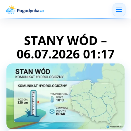
STANY WÓD –
06.07.2026 01:17