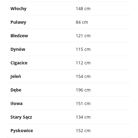
Włochy
148 cm
Puławy
84 cm
Bledzew
121 cm
Dynów
115 cm
Cigacice
112 cm
Jeleń
154 cm
Dębe
196 cm
Iłowa
151 cm
Stary Sącz
134 cm
Pyskowice
152 cm