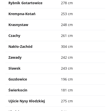
Rybnik Gotartowice
278 cm
Krempna-Kotań
253 cm
Krasnystaw
248 cm
Czachy
261 cm
Nakło-Zachód
304 cm
Zawady
242 cm
Sławsk
243 cm
Gozdowice
196 cm
Świerkocin
181 cm
Ujście Nysy Kłodzkiej
275 cm