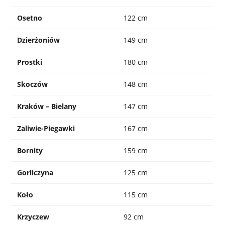
Osetno
122 cm
Dzierżoniów
149 cm
Prostki
180 cm
Skoczów
148 cm
Kraków – Bielany
147 cm
Zaliwie-Piegawki
167 cm
Bornity
159 cm
Gorliczyna
125 cm
Koło
115 cm
Krzyczew
92 cm