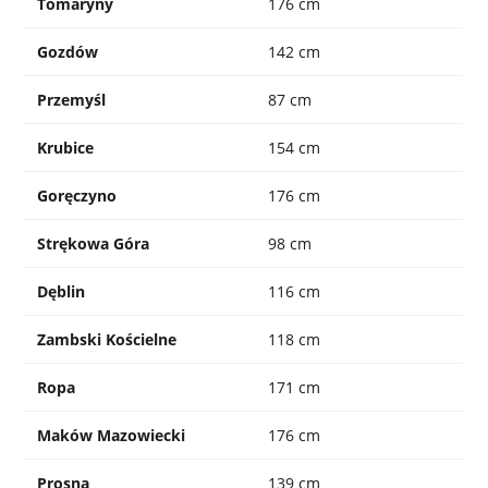
Tomaryny
176 cm
Gozdów
142 cm
Przemyśl
87 cm
Krubice
154 cm
Goręczyno
176 cm
Strękowa Góra
98 cm
Dęblin
116 cm
Zambski Kościelne
118 cm
Ropa
171 cm
Maków Mazowiecki
176 cm
Prosna
139 cm