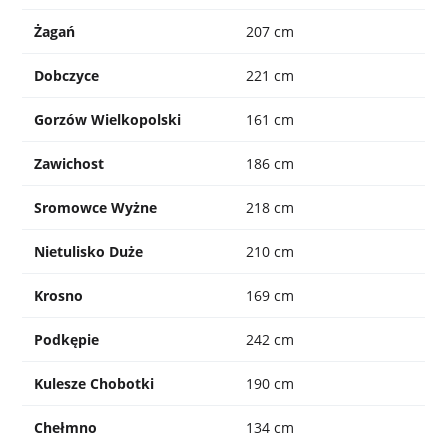
Żagań
207 cm
Dobczyce
221 cm
Gorzów Wielkopolski
161 cm
Zawichost
186 cm
Sromowce Wyżne
218 cm
Nietulisko Duże
210 cm
Krosno
169 cm
Podkępie
242 cm
Kulesze Chobotki
190 cm
Chełmno
134 cm