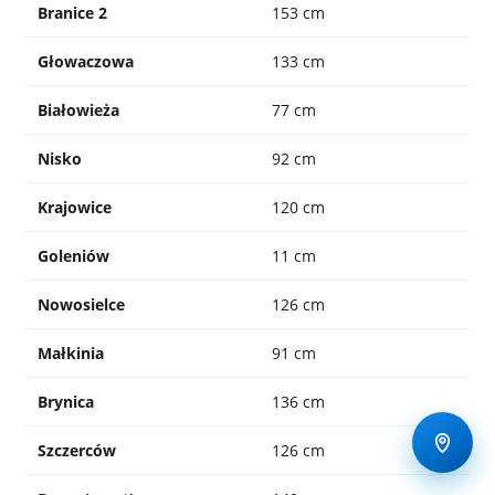
Branice 2
153 cm
Głowaczowa
133 cm
Białowieża
77 cm
Nisko
92 cm
Krajowice
120 cm
Goleniów
11 cm
Nowosielce
126 cm
Małkinia
91 cm
Brynica
136 cm
Szczerców
126 cm