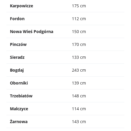
Karpowicze
175 cm
Fordon
112 cm
Nowa Wieś Podgórna
150 cm
Pinczów
170 cm
Sieradz
133 cm
Bogdaj
243 cm
Oborniki
139 cm
Trzebiatów
148 cm
Malczyce
114 cm
Żarnowa
143 cm