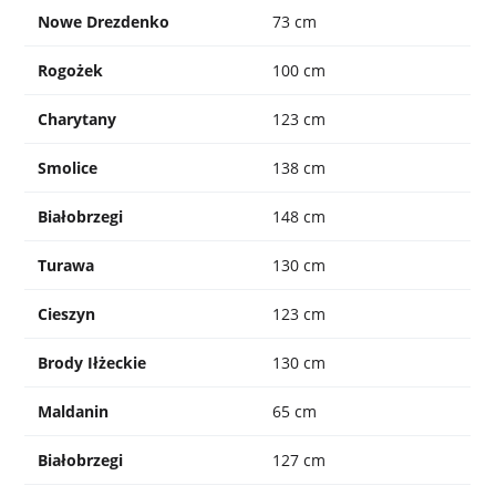
Nowe Drezdenko
73 cm
Rogożek
100 cm
Charytany
123 cm
Smolice
138 cm
Białobrzegi
148 cm
Turawa
130 cm
Cieszyn
123 cm
Brody Iłżeckie
130 cm
Maldanin
65 cm
Białobrzegi
127 cm