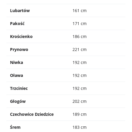
Lubartów
161 cm
Pakość
171 cm
Krościenko
186 cm
Prynowo
221 cm
Niwka
192 cm
Oława
192 cm
Trzciniec
192 cm
Głogów
202 cm
Czechowice Dziedzice
189 cm
Śrem
183 cm