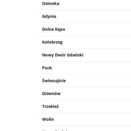
Osłonka
Gdynia
Dolna Kępa
Kołobrzeg
Nowy Dwór Gdański
Puck
Świnoujście
Dziwnów
Trzebież
Wolin