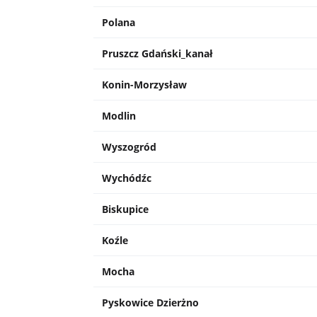
Polana
Pruszcz Gdański_kanał
Konin-Morzysław
Modlin
Wyszogród
Wychódźc
Biskupice
Koźle
Mocha
Pyskowice Dzierżno