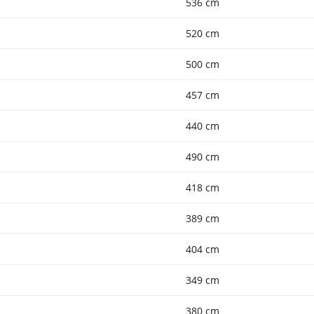
536 cm
520 cm
500 cm
457 cm
440 cm
490 cm
418 cm
389 cm
404 cm
349 cm
380 cm