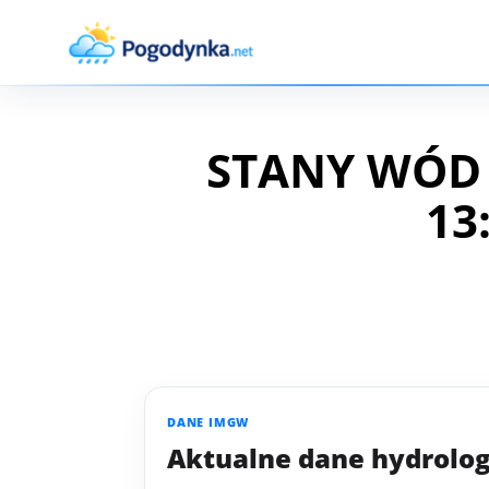
STANY WÓD –
13
DANE IMGW
Aktualne dane hydrolog