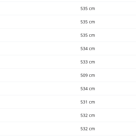
535 cm
535 cm
535 cm
534 cm
533 cm
509 cm
534 cm
531 cm
532 cm
532 cm