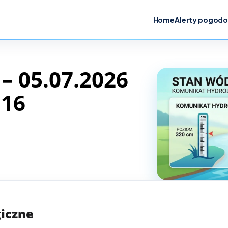
Home
Alerty pogod
 05.07.2026
:16
iczne