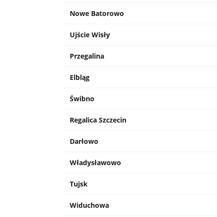
Nowe Batorowo
Ujście Wisły
Przegalina
Elbląg
Świbno
Regalica Szczecin
Darłowo
Władysławowo
Tujsk
Widuchowa