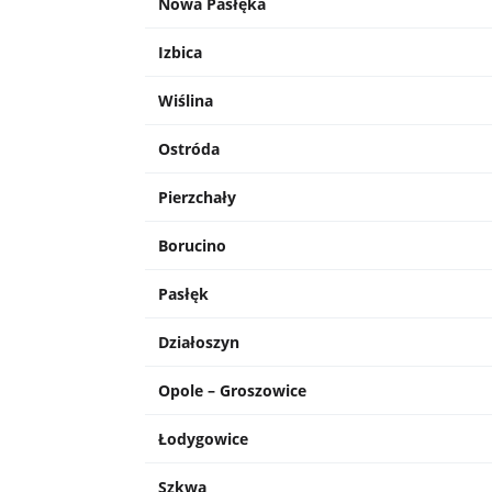
Nowa Pasłęka
Izbica
Wiślina
Ostróda
Pierzchały
Borucino
Pasłęk
Działoszyn
Opole – Groszowice
Łodygowice
Szkwa