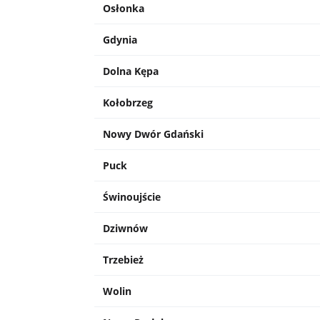
Osłonka
Gdynia
Dolna Kępa
Kołobrzeg
Nowy Dwór Gdański
Puck
Świnoujście
Dziwnów
Trzebież
Wolin