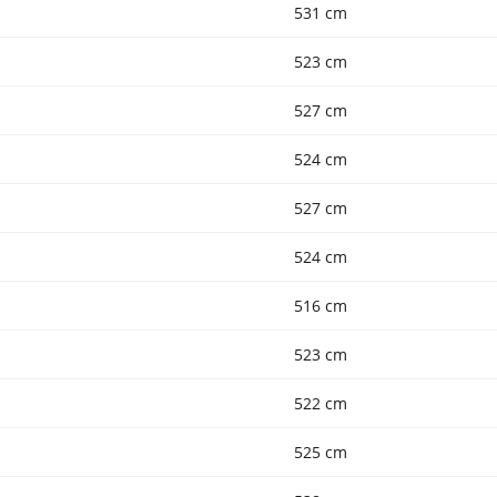
531 cm
523 cm
527 cm
524 cm
527 cm
524 cm
516 cm
523 cm
522 cm
525 cm