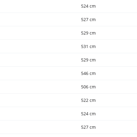
524 cm
527 cm
529 cm
531 cm
529 cm
546 cm
506 cm
522 cm
524 cm
527 cm