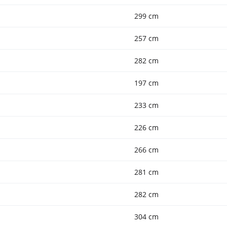
299 cm
257 cm
282 cm
197 cm
233 cm
226 cm
266 cm
281 cm
282 cm
304 cm