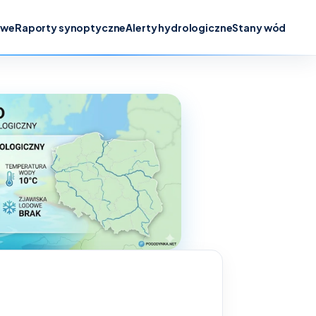
owe
Raporty synoptyczne
Alerty hydrologiczne
Stany wód