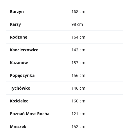
Burzyn
168 cm
Karsy
98 cm
Rodzone
164 cm
Kanclerzowice
142 cm
Kazanów
157 cm
Popędzynka
156 cm
Tychówko
146 cm
Kościelec
160 cm
Poznań Most Rocha
121 cm
Mniszek
152 cm