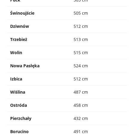
Świnoujście
505 cm
Dziwnów
512 cm
Trzebież
513 cm
Wolin
515 cm
Nowa Pasłęka
524 cm
Izbica
512 cm
Wiślina
487 cm
Ostróda
458 cm
Pierzchały
432 cm
Borucino
491 cm