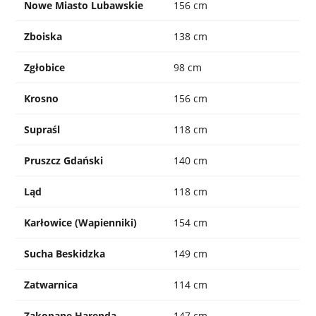
Nowe Miasto Lubawskie
156 cm
Zboiska
138 cm
Zgłobice
98 cm
Krosno
156 cm
Supraśl
118 cm
Pruszcz Gdański
140 cm
Ląd
118 cm
Karłowice (Wapienniki)
154 cm
Sucha Beskidzka
149 cm
Zatwarnica
114 cm
Zakopane Harenda
147 cm