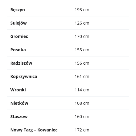
Ręczyn
193 cm
Sulejów
126 cm
Gromiec
170 cm
Posoka
155 cm
Radziszów
156 cm
Koprzywnica
161 cm
Wronki
114 cm
Nietków
108 cm
Staszów
160 cm
Nowy Targ – Kowaniec
172 cm