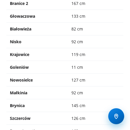
Branice 2
167 cm
Głowaczowa
133 cm
Białowieża
82 cm
Nisko
92 cm
Krajowice
119 cm
Goleniów
11 cm
Nowosielce
127 cm
Małkinia
92 cm
Brynica
145 cm
Szczerców
126 cm