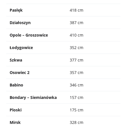
Pasłęk
418 cm
Działoszyn
387 cm
Opole – Groszowice
410 cm
Łodygowice
352 cm
Szkwa
377 cm
Osowiec 2
357 cm
Babino
346 cm
Bondary – Siemianówka
157 cm
Ploski
175 cm
Mirsk
328 cm