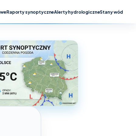
owe
Raporty synoptyczne
Alerty hydrologiczne
Stany wód