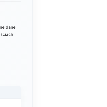
lne dane
ściach