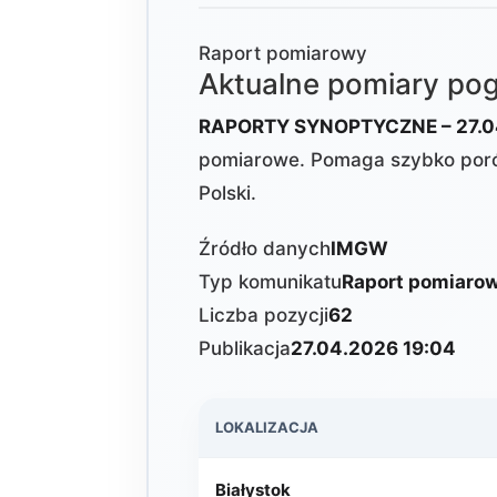
Raport pomiarowy
Aktualne pomiary p
RAPORTY SYNOPTYCZNE – 27.0
pomiarowe. Pomaga szybko poró
Polski.
Źródło danych
IMGW
Typ komunikatu
Raport pomiaro
Liczba pozycji
62
Publikacja
27.04.2026 19:04
LOKALIZACJA
Białystok