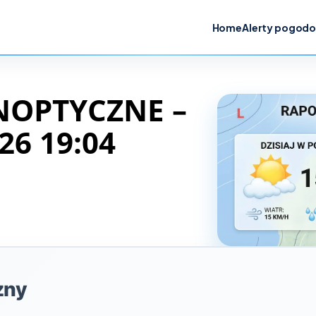
Home
Alerty pogod
NOPTYCZNE –
26 19:04
zny