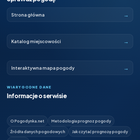
→
Strona główna
→
Katalog miejscowości
→
Interaktywna mapa pogody
WIARYGODNE DANE
Informacje o serwisie
O Pogodynka.net
Metodologia prognoz pogody
Źródła danych pogodowych
Jak czytać prognozę pogody