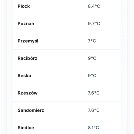
Płock
8.4°C
Poznań
9.7°C
Przemyśl
7°C
Racibórz
9°C
Resko
9°C
Rzeszów
7.6°C
Sandomierz
7.6°C
Siedlce
8.1°C