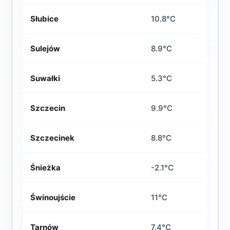
Słubice
10.8°C
Sulejów
8.9°C
Suwałki
5.3°C
Szczecin
9.9°C
Szczecinek
8.8°C
Śnieżka
-2.1°C
Świnoujście
11°C
Tarnów
7.4°C