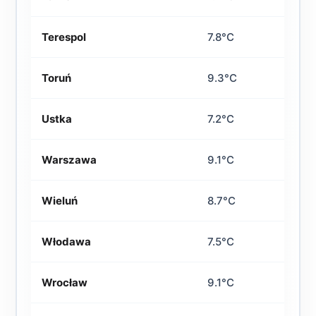
Terespol
7.8°C
Toruń
9.3°C
Ustka
7.2°C
Warszawa
9.1°C
Wieluń
8.7°C
Włodawa
7.5°C
Wrocław
9.1°C