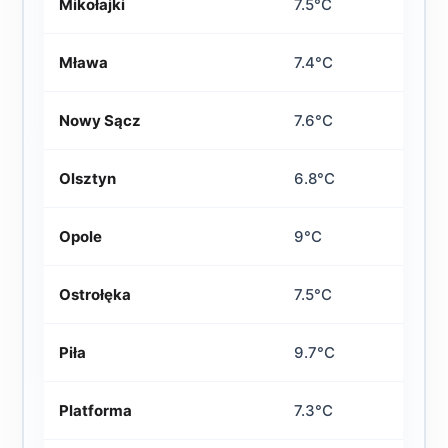
Mikołajki
7.5°C
Mława
7.4°C
Nowy Sącz
7.6°C
Olsztyn
6.8°C
Opole
9°C
Ostrołęka
7.5°C
Piła
9.7°C
Platforma
7.3°C