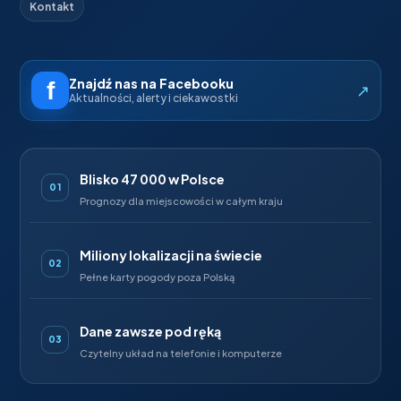
Kontakt
Znajdź nas na Facebooku
↗
Aktualności, alerty i ciekawostki
Blisko 47 000 w Polsce
01
Prognozy dla miejscowości w całym kraju
Miliony lokalizacji na świecie
02
Pełne karty pogody poza Polską
Dane zawsze pod ręką
03
Czytelny układ na telefonie i komputerze