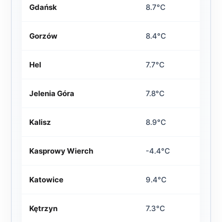
Gdańsk
8.7°C
Gorzów
8.4°C
Hel
7.7°C
Jelenia Góra
7.8°C
Kalisz
8.9°C
Kasprowy Wierch
-4.4°C
Katowice
9.4°C
Kętrzyn
7.3°C