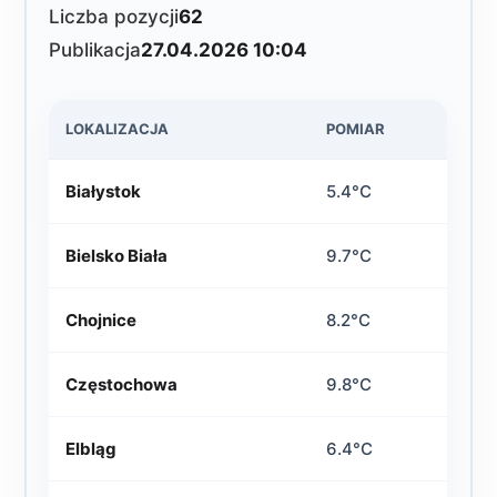
Liczba pozycji
62
Publikacja
27.04.2026 10:04
LOKALIZACJA
POMIAR
Białystok
5.4°C
Bielsko Biała
9.7°C
Chojnice
8.2°C
Częstochowa
9.8°C
Elbląg
6.4°C