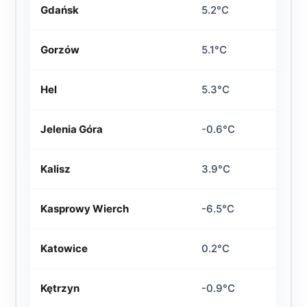
Gdańsk
5.2°C
Gorzów
5.1°C
Hel
5.3°C
Jelenia Góra
-0.6°C
Kalisz
3.9°C
Kasprowy Wierch
-6.5°C
Katowice
0.2°C
Kętrzyn
-0.9°C