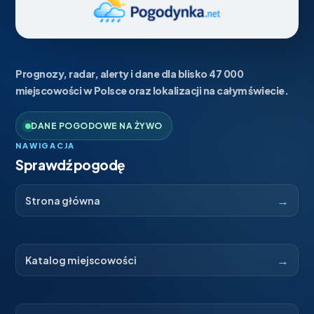
Prognozy, radar, alerty i dane dla blisko 47 000
miejscowości w Polsce oraz lokalizacji na całym świecie.
DANE POGODOWE NA ŻYWO
NAWIGACJA
Sprawdź pogodę
→
Strona główna
→
Katalog miejscowości