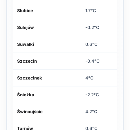
Słubice
1.7°C
Sulejów
-0.2°C
Suwałki
0.6°C
Szczecin
-0.4°C
Szczecinek
4°C
Śnieżka
-2.2°C
Świnoujście
4.2°C
Tarnów
0.6°C