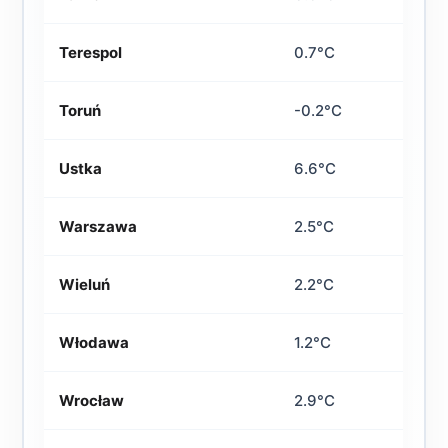
Terespol
0.7°C
Toruń
-0.2°C
Ustka
6.6°C
Warszawa
2.5°C
Wieluń
2.2°C
Włodawa
1.2°C
Wrocław
2.9°C