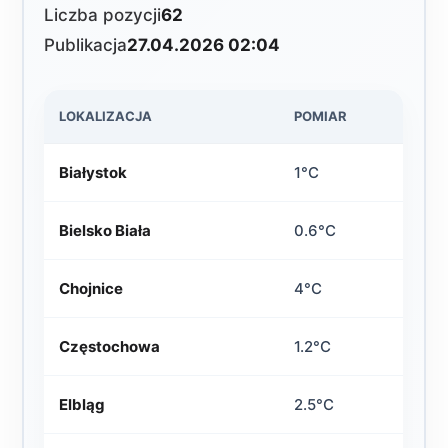
Liczba pozycji
62
Publikacja
27.04.2026 02:04
LOKALIZACJA
POMIAR
Białystok
1°C
Bielsko Biała
0.6°C
Chojnice
4°C
Częstochowa
1.2°C
Elbląg
2.5°C