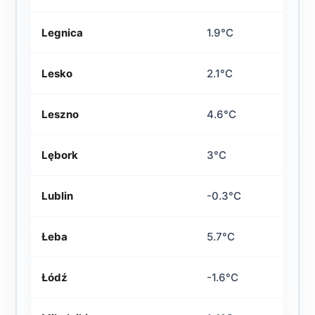
Legnica
1.9°C
Lesko
2.1°C
Leszno
4.6°C
Lębork
3°C
Lublin
-0.3°C
Łeba
5.7°C
Łódź
-1.6°C