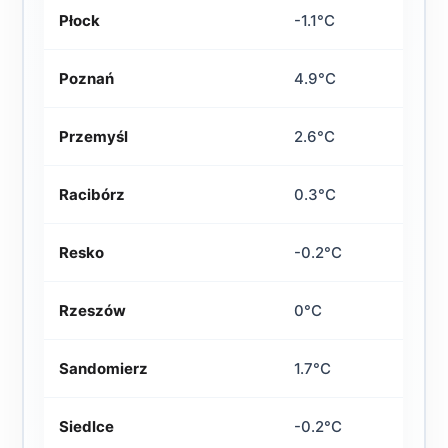
Płock
-1.1°C
Poznań
4.9°C
Przemyśl
2.6°C
Racibórz
0.3°C
Resko
-0.2°C
Rzeszów
0°C
Sandomierz
1.7°C
Siedlce
-0.2°C