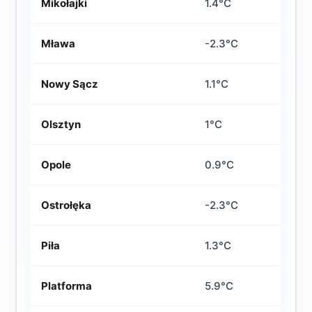
Mikołajki
1.4°C
Mława
-2.3°C
Nowy Sącz
1.1°C
Olsztyn
1°C
Opole
0.9°C
Ostrołęka
-2.3°C
Piła
1.3°C
Platforma
5.9°C