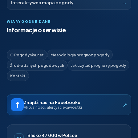
→
Interaktywna mapa pogody
WIARYGODNE DANE
Informacje o serwisie
O Pogodynka.net
Metodologia prognoz pogody
Źródła danych pogodowych
Jak czytać prognozę pogody
Kontakt
Znajdź nas na Facebooku
↗
Aktualności, alerty i ciekawostki
Blisko 47 000 w Polsce