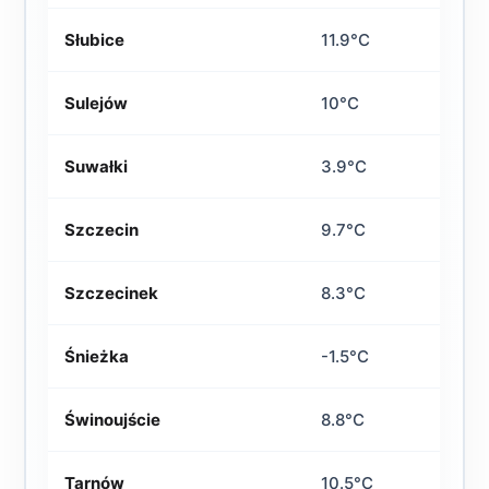
Słubice
11.9°C
Sulejów
10°C
Suwałki
3.9°C
Szczecin
9.7°C
Szczecinek
8.3°C
Śnieżka
-1.5°C
Świnoujście
8.8°C
Tarnów
10.5°C