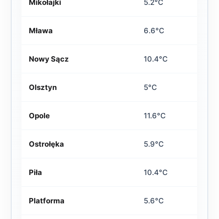
Mikołajki
5.2°C
Mława
6.6°C
Nowy Sącz
10.4°C
Olsztyn
5°C
Opole
11.6°C
Ostrołęka
5.9°C
Piła
10.4°C
Platforma
5.6°C