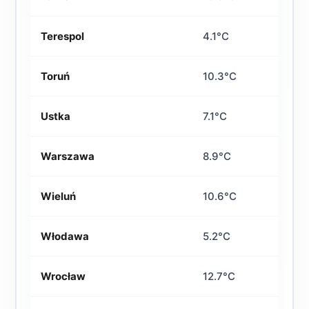
Terespol
4.1°C
Toruń
10.3°C
Ustka
7.1°C
Warszawa
8.9°C
Wieluń
10.6°C
Włodawa
5.2°C
Wrocław
12.7°C