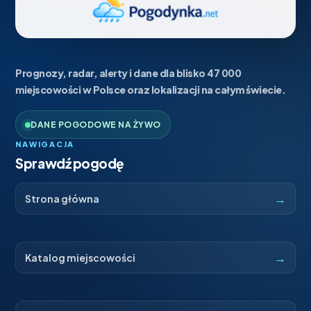
Prognozy, radar, alerty i dane dla blisko 47 000
miejscowości w Polsce oraz lokalizacji na całym świecie.
DANE POGODOWE NA ŻYWO
NAWIGACJA
Sprawdź pogodę
→
Strona główna
→
Katalog miejscowości