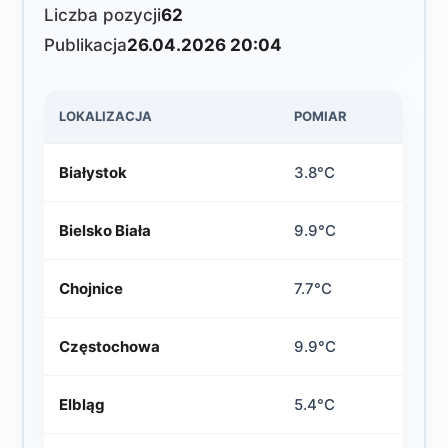
Liczba pozycji
62
Publikacja
26.04.2026 20:04
LOKALIZACJA
POMIAR
Białystok
3.8°C
Bielsko Biała
9.9°C
Chojnice
7.7°C
Częstochowa
9.9°C
Elbląg
5.4°C