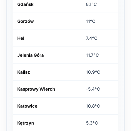
Gdańsk
8.1°C
Gorzów
11°C
Hel
7.4°C
Jelenia Góra
11.7°C
Kalisz
10.9°C
Kasprowy Wierch
-5.4°C
Katowice
10.8°C
Kętrzyn
5.3°C