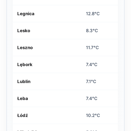
Legnica
12.8°C
Lesko
8.3°C
Leszno
11.7°C
Lębork
7.4°C
Lublin
7.1°C
Łeba
7.4°C
Łódź
10.2°C