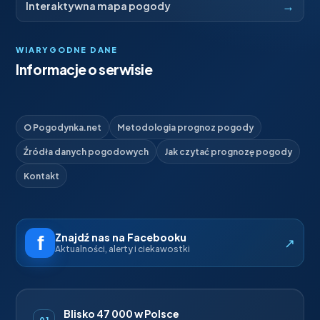
→
Interaktywna mapa pogody
WIARYGODNE DANE
Informacje o serwisie
O Pogodynka.net
Metodologia prognoz pogody
Źródła danych pogodowych
Jak czytać prognozę pogody
Kontakt
Znajdź nas na Facebooku
↗
Aktualności, alerty i ciekawostki
Blisko 47 000 w Polsce