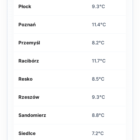
Płock
9.3°C
Poznań
11.4°C
Przemyśl
8.2°C
Racibórz
11.7°C
Resko
8.5°C
Rzeszów
9.3°C
Sandomierz
8.8°C
Siedlce
7.2°C