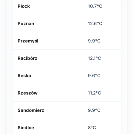
Płock
10.7°C
Poznań
12.6°C
Przemyśl
9.9°C
Racibórz
12.1°C
Resko
9.6°C
Rzeszów
11.2°C
Sandomierz
9.9°C
Siedlce
8°C