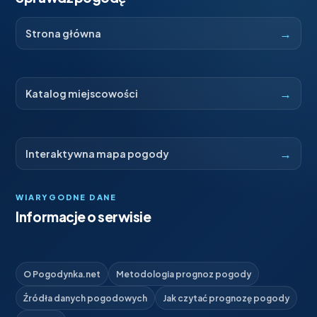
→
Strona główna
→
Katalog miejscowości
→
Interaktywna mapa pogody
WIARYGODNE DANE
Informacje o serwisie
O Pogodynka.net
Metodologia prognoz pogody
Źródła danych pogodowych
Jak czytać prognozę pogody