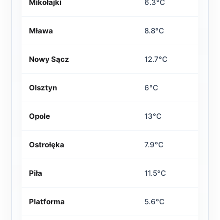
Mikołajki
6.3°C
Mława
8.8°C
Nowy Sącz
12.7°C
Olsztyn
6°C
Opole
13°C
Ostrołęka
7.9°C
Piła
11.5°C
Platforma
5.6°C