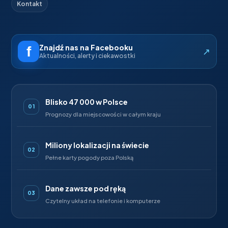
Kontakt
Znajdź nas na Facebooku
↗
Aktualności, alerty i ciekawostki
Blisko 47 000 w Polsce
01
Prognozy dla miejscowości w całym kraju
Miliony lokalizacji na świecie
02
Pełne karty pogody poza Polską
Dane zawsze pod ręką
03
Czytelny układ na telefonie i komputerze