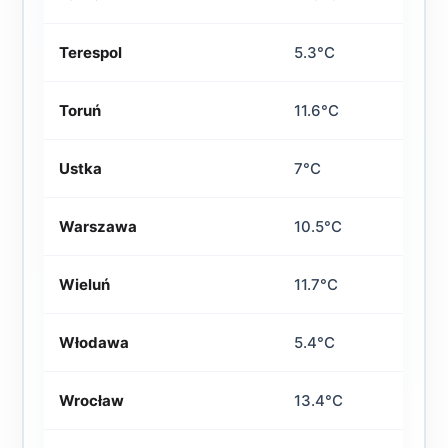
Terespol
5.3°C
Toruń
11.6°C
Ustka
7°C
Warszawa
10.5°C
Wieluń
11.7°C
Włodawa
5.4°C
Wrocław
13.4°C