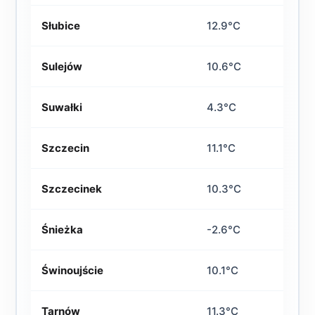
Słubice
12.9°C
Sulejów
10.6°C
Suwałki
4.3°C
Szczecin
11.1°C
Szczecinek
10.3°C
Śnieżka
-2.6°C
Świnoujście
10.1°C
Tarnów
11.3°C