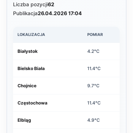
Liczba pozycji
62
Publikacja
26.04.2026 17:04
LOKALIZACJA
POMIAR
Białystok
4.2°C
Bielsko Biała
11.4°C
Chojnice
9.7°C
Częstochowa
11.4°C
Elbląg
4.9°C