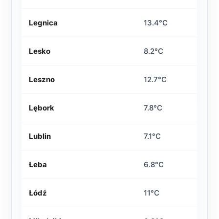
Legnica
13.4°C
Lesko
8.2°C
Leszno
12.7°C
Lębork
7.8°C
Lublin
7.1°C
Łeba
6.8°C
Łódź
11°C