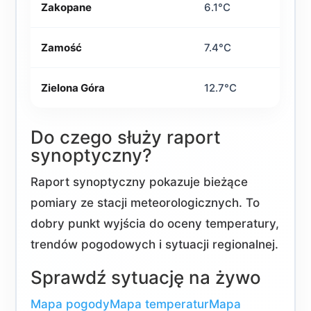
Zakopane
6.1°C
Zamość
7.4°C
Zielona Góra
12.7°C
Do czego służy raport
synoptyczny?
Raport synoptyczny pokazuje bieżące
pomiary ze stacji meteorologicznych. To
dobry punkt wyjścia do oceny temperatury,
trendów pogodowych i sytuacji regionalnej.
Sprawdź sytuację na żywo
Mapa pogody
Mapa temperatur
Mapa