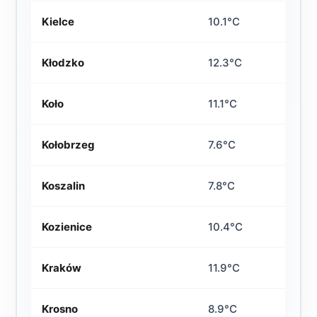
Kielce
10.1°C
Kłodzko
12.3°C
Koło
11.1°C
Kołobrzeg
7.6°C
Koszalin
7.8°C
Kozienice
10.4°C
Kraków
11.9°C
Krosno
8.9°C