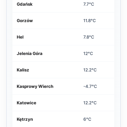
Gdańsk
7.7°C
Gorzów
11.8°C
Hel
7.8°C
Jelenia Góra
12°C
Kalisz
12.2°C
Kasprowy Wierch
-4.7°C
Katowice
12.2°C
Kętrzyn
6°C