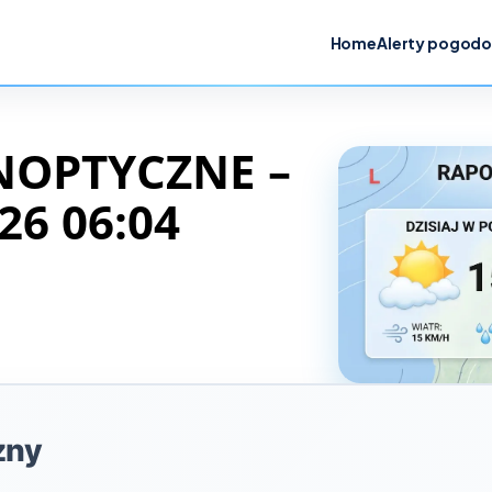
Home
Alerty pogod
NOPTYCZNE –
26 06:04
zny