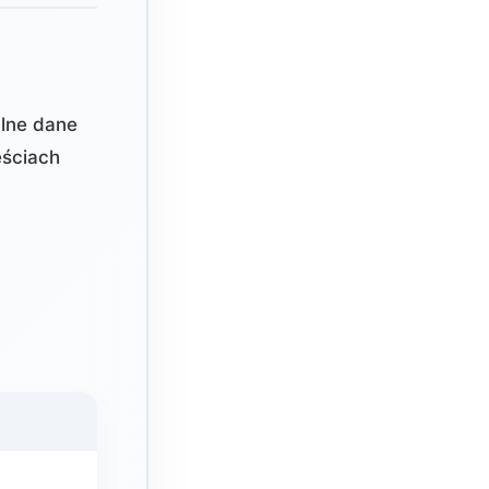
alne dane
ściach