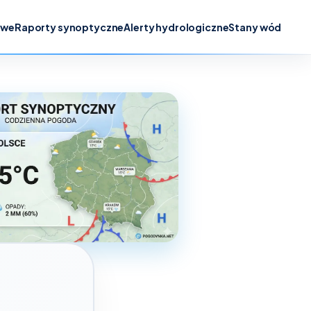
owe
Raporty synoptyczne
Alerty hydrologiczne
Stany wód