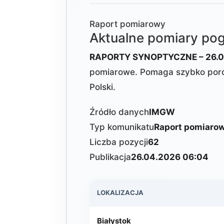
Raport pomiarowy
Aktualne pomiary p
RAPORTY SYNOPTYCZNE – 26.0
pomiarowe. Pomaga szybko poró
Polski.
Źródło danych
IMGW
Typ komunikatu
Raport pomiaro
Liczba pozycji
62
Publikacja
26.04.2026 06:04
LOKALIZACJA
Białystok