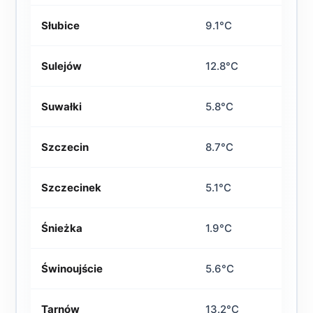
Słubice
9.1°C
Sulejów
12.8°C
Suwałki
5.8°C
Szczecin
8.7°C
Szczecinek
5.1°C
Śnieżka
1.9°C
Świnoujście
5.6°C
Tarnów
13.2°C