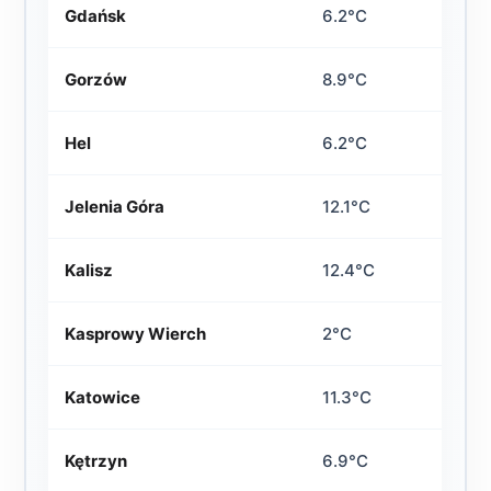
Gdańsk
6.2°C
Gorzów
8.9°C
Hel
6.2°C
Jelenia Góra
12.1°C
Kalisz
12.4°C
Kasprowy Wierch
2°C
Katowice
11.3°C
Kętrzyn
6.9°C