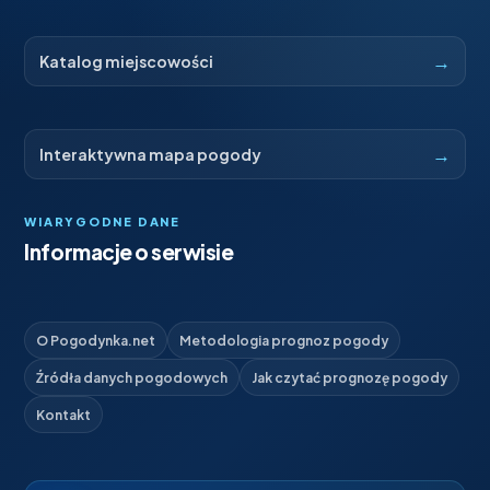
→
Katalog miejscowości
→
Interaktywna mapa pogody
WIARYGODNE DANE
Informacje o serwisie
O Pogodynka.net
Metodologia prognoz pogody
Źródła danych pogodowych
Jak czytać prognozę pogody
Kontakt