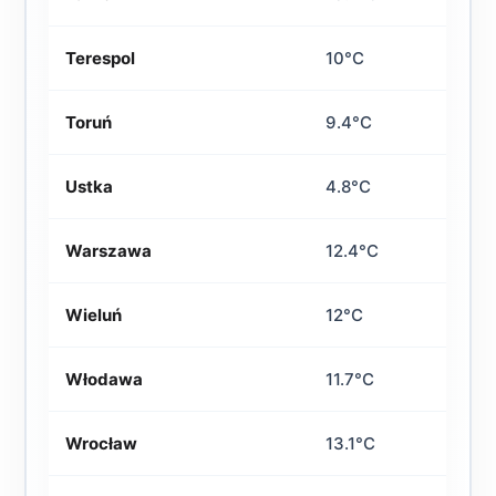
Terespol
10°C
Toruń
9.4°C
Ustka
4.8°C
Warszawa
12.4°C
Wieluń
12°C
Włodawa
11.7°C
Wrocław
13.1°C