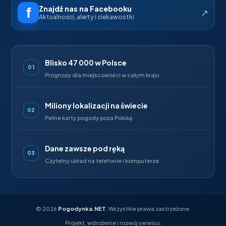
Znajdź nas na Facebooku
↗
Aktualności, alerty i ciekawostki
Blisko 47 000 w Polsce
01
Prognozy dla miejscowości w całym kraju
Miliony lokalizacji na świecie
02
Pełne karty pogody poza Polską
Dane zawsze pod ręką
03
Czytelny układ na telefonie i komputerze
©
2026
Pogodynka.NET
. Wszystkie prawa zastrzeżone.
Projekt, wdrożenie i rozwój serwisu: