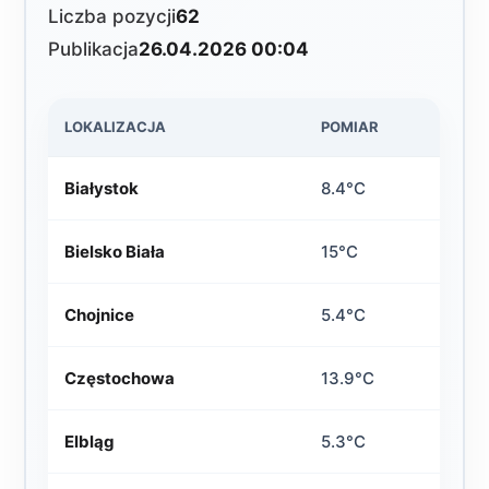
Liczba pozycji
62
Publikacja
26.04.2026 00:04
LOKALIZACJA
POMIAR
Białystok
8.4°C
Bielsko Biała
15°C
Chojnice
5.4°C
Częstochowa
13.9°C
Elbląg
5.3°C