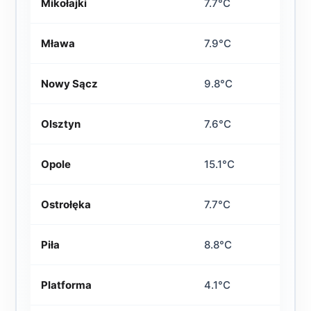
Mikołajki
7.7°C
Mława
7.9°C
Nowy Sącz
9.8°C
Olsztyn
7.6°C
Opole
15.1°C
Ostrołęka
7.7°C
Piła
8.8°C
Platforma
4.1°C