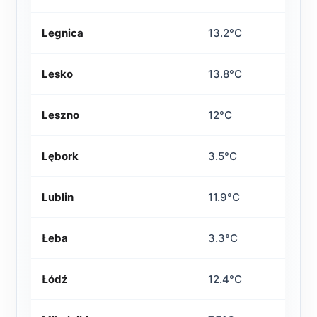
Legnica
13.2°C
Lesko
13.8°C
Leszno
12°C
Lębork
3.5°C
Lublin
11.9°C
Łeba
3.3°C
Łódź
12.4°C