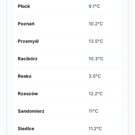
Płock
9.1°C
Poznań
10.2°C
Przemyśl
13.5°C
Racibórz
10.3°C
Resko
3.5°C
Rzeszów
12.2°C
Sandomierz
11°C
Siedlce
11.2°C