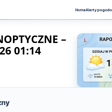
Home
Alerty pogod
NOPTYCZNE –
26 01:14
zny