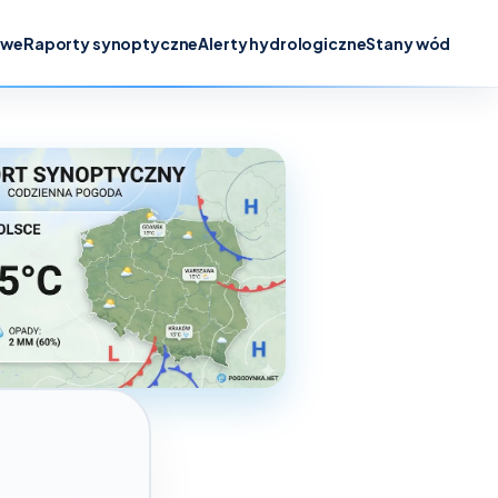
owe
Raporty synoptyczne
Alerty hydrologiczne
Stany wód