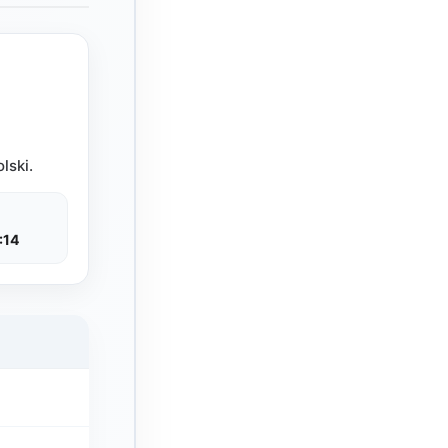
lski.
:14