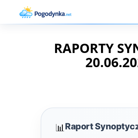
RAPORTY SY
20.06.20
Raport Synoptyc
📊