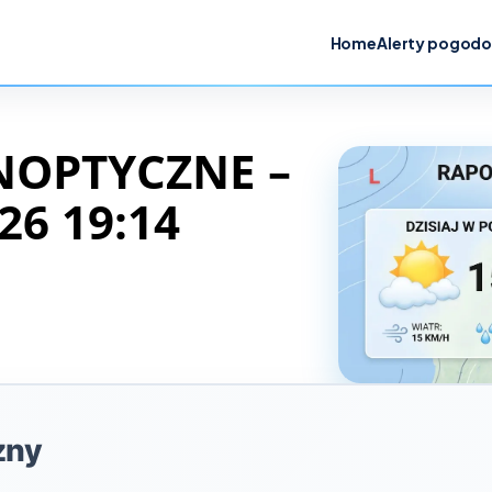
Home
Alerty pogod
NOPTYCZNE –
26 19:14
zny