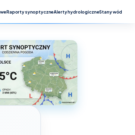
owe
Raporty synoptyczne
Alerty hydrologiczne
Stany wód