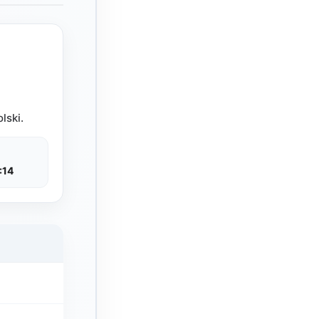
lski.
:14