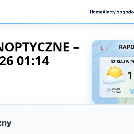
Home
Alerty pogod
NOPTYCZNE –
26 01:14
zny