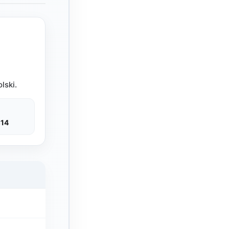
lski.
:14