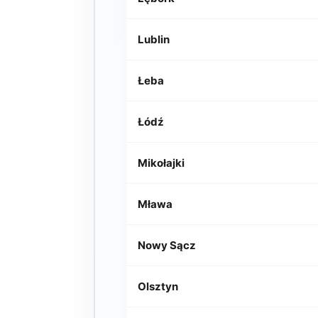
Lublin
Łeba
Łódź
Mikołajki
Mława
Nowy Sącz
Olsztyn