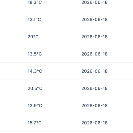
18.3°C
2026-06-18
13.1°C
2026-06-18
20°C
2026-06-18
13.5°C
2026-06-18
14.3°C
2026-06-18
20.5°C
2026-06-18
13.9°C
2026-06-18
15.7°C
2026-06-18