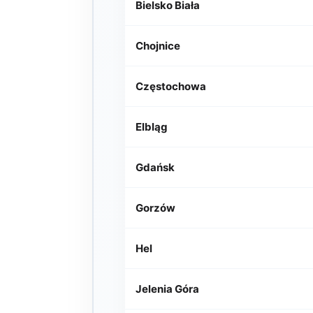
Bielsko Biała
Chojnice
Częstochowa
Elbląg
Gdańsk
Gorzów
Hel
Jelenia Góra