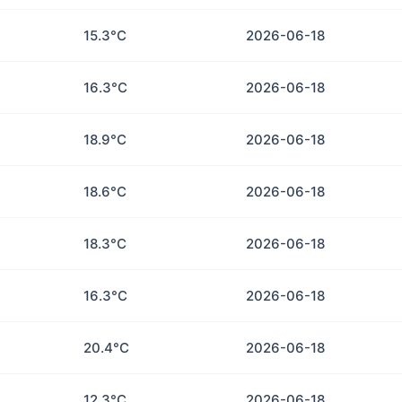
15.3°C
2026-06-18
16.3°C
2026-06-18
18.9°C
2026-06-18
18.6°C
2026-06-18
18.3°C
2026-06-18
16.3°C
2026-06-18
20.4°C
2026-06-18
12.3°C
2026-06-18