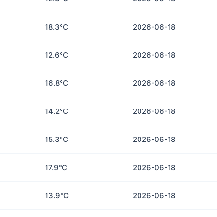
18.3°C
2026-06-18
12.6°C
2026-06-18
16.8°C
2026-06-18
14.2°C
2026-06-18
15.3°C
2026-06-18
17.9°C
2026-06-18
13.9°C
2026-06-18