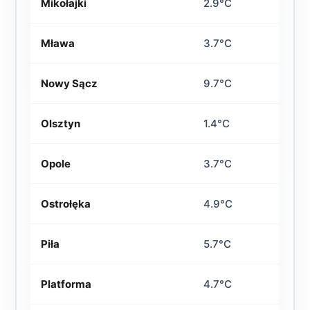
Mikołajki
2.9°C
Mława
3.7°C
Nowy Sącz
9.7°C
Olsztyn
1.4°C
Opole
3.7°C
Ostrołęka
4.9°C
Piła
5.7°C
Platforma
4.7°C