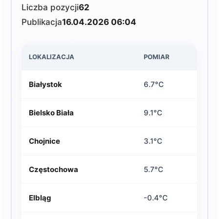
Liczba pozycji
62
Publikacja
16.04.2026 06:04
LOKALIZACJA
POMIAR
Białystok
6.7°C
Bielsko Biała
9.1°C
Chojnice
3.1°C
Częstochowa
5.7°C
Elbląg
-0.4°C