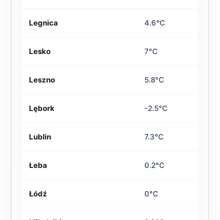
Legnica
4.6°C
Lesko
7°C
Leszno
5.8°C
Lębork
-2.5°C
Lublin
7.3°C
Łeba
0.2°C
Łódź
0°C