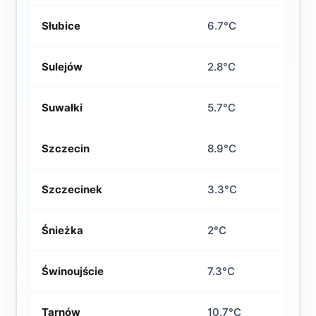
Słubice
6.7°C
Sulejów
2.8°C
Suwałki
5.7°C
Szczecin
8.9°C
Szczecinek
3.3°C
Śnieżka
2°C
Świnoujście
7.3°C
Tarnów
10.7°C