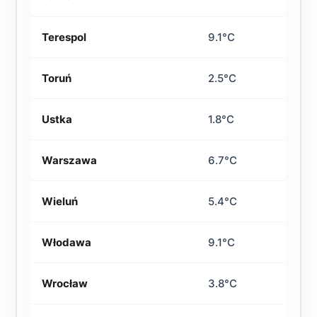
Terespol
9.1°C
Toruń
2.5°C
Ustka
1.8°C
Warszawa
6.7°C
Wieluń
5.4°C
Włodawa
9.1°C
Wrocław
3.8°C