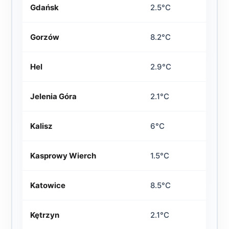
Gdańsk
2.5°C
Gorzów
8.2°C
Hel
2.9°C
Jelenia Góra
2.1°C
Kalisz
6°C
Kasprowy Wierch
1.5°C
Katowice
8.5°C
Kętrzyn
2.1°C