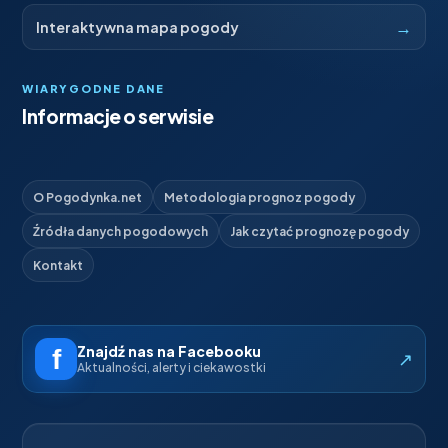
→
Interaktywna mapa pogody
WIARYGODNE DANE
Informacje o serwisie
O Pogodynka.net
Metodologia prognoz pogody
Źródła danych pogodowych
Jak czytać prognozę pogody
Kontakt
Znajdź nas na Facebooku
↗
Aktualności, alerty i ciekawostki