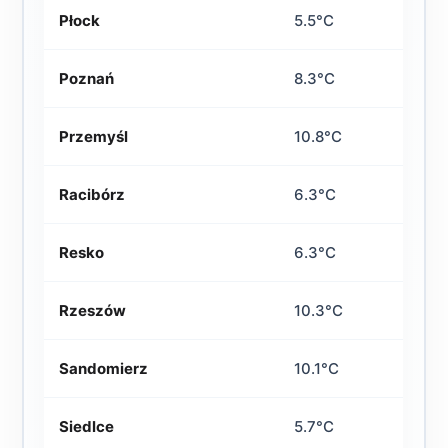
Płock
5.5°C
Poznań
8.3°C
Przemyśl
10.8°C
Racibórz
6.3°C
Resko
6.3°C
Rzeszów
10.3°C
Sandomierz
10.1°C
Siedlce
5.7°C