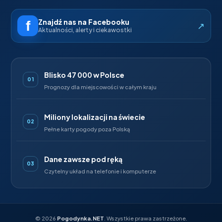
Znajdź nas na Facebooku
↗
Aktualności, alerty i ciekawostki
Blisko 47 000 w Polsce
01
Prognozy dla miejscowości w całym kraju
Miliony lokalizacji na świecie
02
Pełne karty pogody poza Polską
Dane zawsze pod ręką
03
Czytelny układ na telefonie i komputerze
©
2026
Pogodynka.NET
. Wszystkie prawa zastrzeżone.