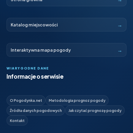
→
Katalog miejscowości
→
Interaktywna mapa pogody
WIARYGODNE DANE
Informacje o serwisie
O Pogodynka.net
Metodologia prognoz pogody
Źródła danych pogodowych
Jak czytać prognozę pogody
Kontakt