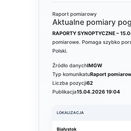
Raport pomiarowy
Aktualne pomiary p
RAPORTY SYNOPTYCZNE – 15.0
pomiarowe. Pomaga szybko poró
Polski.
Źródło danych
IMGW
Typ komunikatu
Raport pomiaro
Liczba pozycji
62
Publikacja
15.04.2026 19:04
LOKALIZACJA
Białystok