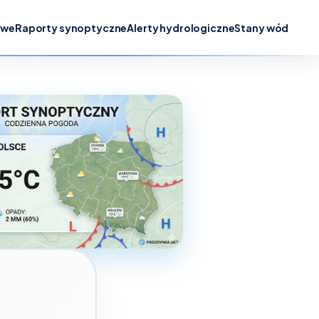
owe
Raporty synoptyczne
Alerty hydrologiczne
Stany wód