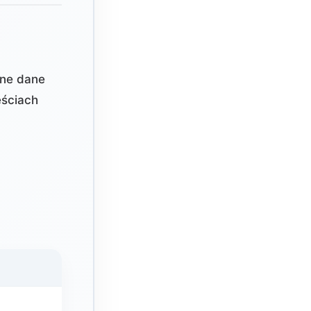
lne dane
ściach