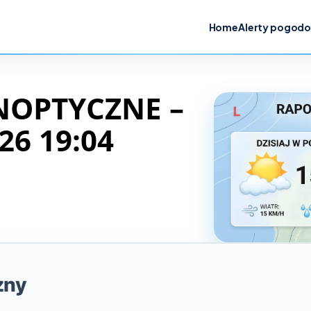
Home
Alerty pogod
NOPTYCZNE –
26 19:04
zny