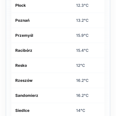
Płock
12.3°C
Poznań
13.2°C
Przemyśl
15.9°C
Racibórz
15.4°C
Resko
12°C
Rzeszów
16.2°C
Sandomierz
16.2°C
Siedlce
14°C