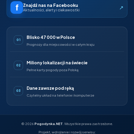
Znajdź nas na Facebooku
↗
Aktualności, alerty i ciekawostki
Blisko 47 000 w Polsce
01
Prognozy dla miejscowości w całym kraju
Miliony lokalizacji na świecie
02
Pełne karty pogody poza Polską
Dane zawsze pod ręką
03
Czytelny układ na telefonie i komputerze
©
2026
Pogodynka.NET
. Wszystkie prawa zastrzeżone.
Projekt, wdrożenie i rozwój serwisu: