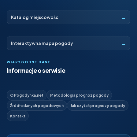
→
Katalog miejscowości
→
Interaktywna mapa pogody
WIARYGODNE DANE
Informacje o serwisie
O Pogodynka.net
Metodologia prognoz pogody
Źródła danych pogodowych
Jak czytać prognozę pogody
Kontakt