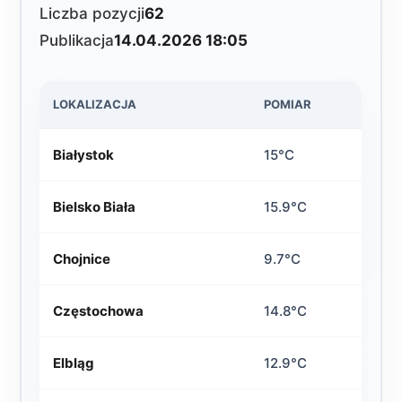
Liczba pozycji
62
Publikacja
14.04.2026 18:05
LOKALIZACJA
POMIAR
Białystok
15°C
Bielsko Biała
15.9°C
Chojnice
9.7°C
Częstochowa
14.8°C
Elbląg
12.9°C