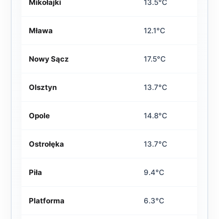
Mikołajki
13.5°C
Mława
12.1°C
Nowy Sącz
17.5°C
Olsztyn
13.7°C
Opole
14.8°C
Ostrołęka
13.7°C
Piła
9.4°C
Platforma
6.3°C