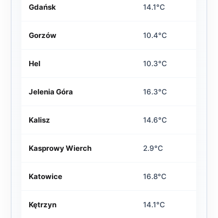
Gdańsk
14.1°C
Gorzów
10.4°C
Hel
10.3°C
Jelenia Góra
16.3°C
Kalisz
14.6°C
Kasprowy Wierch
2.9°C
Katowice
16.8°C
Kętrzyn
14.1°C