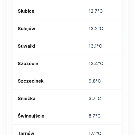
Słubice
12.7°C
Sulejów
13.2°C
Suwałki
13.1°C
Szczecin
13.4°C
Szczecinek
9.8°C
Śnieżka
3.7°C
Świnoujście
8.7°C
Tarnów
17.1°C