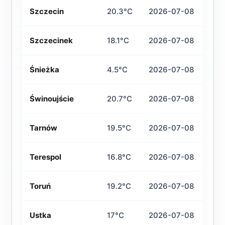
Szczecin
20.3°C
2026-07-08
Szczecinek
18.1°C
2026-07-08
Śnieżka
4.5°C
2026-07-08
Świnoujście
20.7°C
2026-07-08
Tarnów
19.5°C
2026-07-08
Terespol
16.8°C
2026-07-08
Toruń
19.2°C
2026-07-08
Ustka
17°C
2026-07-08