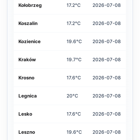
Kołobrzeg
17.2°C
2026-07-08
Koszalin
17.2°C
2026-07-08
Kozienice
19.6°C
2026-07-08
Kraków
19.7°C
2026-07-08
Krosno
17.6°C
2026-07-08
Legnica
20°C
2026-07-08
Lesko
17.6°C
2026-07-08
Leszno
19.6°C
2026-07-08