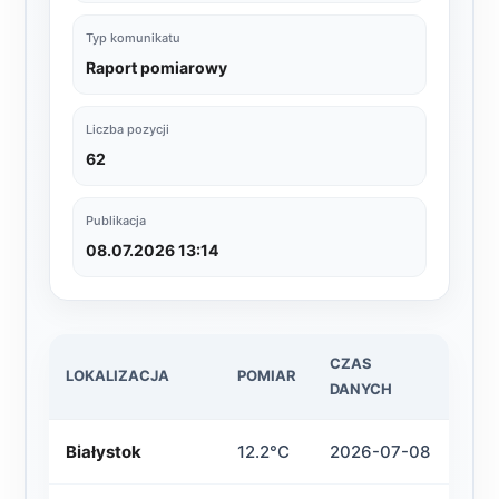
Typ komunikatu
Raport pomiarowy
Liczba pozycji
62
Publikacja
08.07.2026 13:14
CZAS
LOKALIZACJA
POMIAR
DANYCH
Białystok
12.2°C
2026-07-08