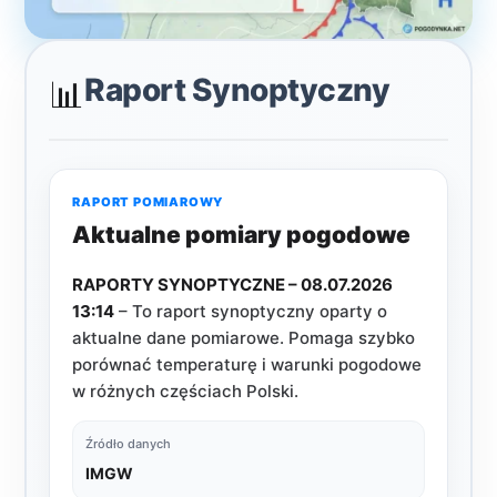
Raport Synoptyczny
📊
RAPORT POMIAROWY
Aktualne pomiary pogodowe
RAPORTY SYNOPTYCZNE – 08.07.2026
13:14
– To raport synoptyczny oparty o
aktualne dane pomiarowe. Pomaga szybko
porównać temperaturę i warunki pogodowe
w różnych częściach Polski.
Źródło danych
IMGW