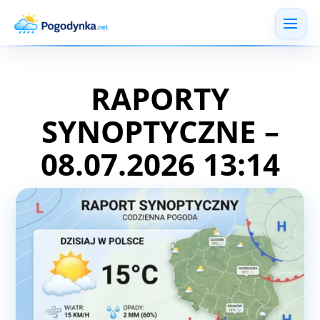
RAPORTY
SYNOPTYCZNE –
08.07.2026 13:14