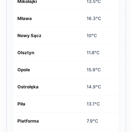
Mikołajki
13.5°C
Mława
16.3°C
Nowy Sącz
10°C
Olsztyn
11.8°C
Opole
15.9°C
Ostrołęka
14.9°C
Piła
13.1°C
Platforma
7.9°C