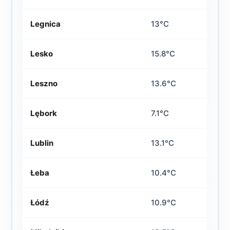
Legnica
13°C
Lesko
15.8°C
Leszno
13.6°C
Lębork
7.1°C
Lublin
13.1°C
Łeba
10.4°C
Łódź
10.9°C