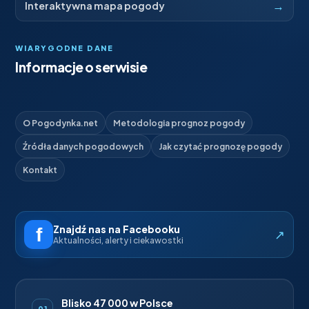
→
Interaktywna mapa pogody
WIARYGODNE DANE
Informacje o serwisie
O Pogodynka.net
Metodologia prognoz pogody
Źródła danych pogodowych
Jak czytać prognozę pogody
Kontakt
Znajdź nas na Facebooku
↗
Aktualności, alerty i ciekawostki
Blisko 47 000 w Polsce