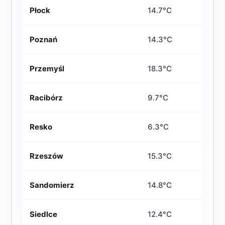
Płock
14.7°C
Poznań
14.3°C
Przemyśl
18.3°C
Racibórz
9.7°C
Resko
6.3°C
Rzeszów
15.3°C
Sandomierz
14.8°C
Siedlce
12.4°C