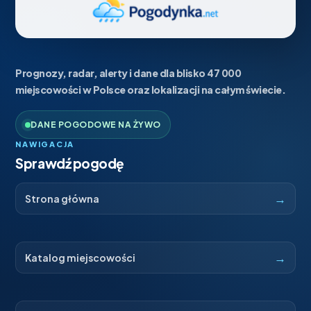
Prognozy, radar, alerty i dane dla blisko 47 000
miejscowości w Polsce oraz lokalizacji na całym świecie.
DANE POGODOWE NA ŻYWO
NAWIGACJA
Sprawdź pogodę
→
Strona główna
→
Katalog miejscowości