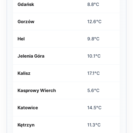
Gdańsk
8.8°C
Gorzów
12.6°C
Hel
9.8°C
Jelenia Góra
10.1°C
Kalisz
17.1°C
Kasprowy Wierch
5.6°C
Katowice
14.5°C
Kętrzyn
11.3°C