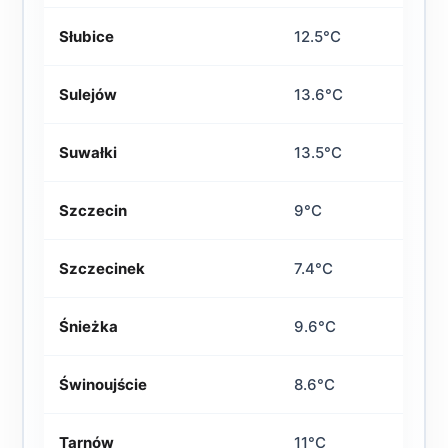
Słubice
12.5°C
Sulejów
13.6°C
Suwałki
13.5°C
Szczecin
9°C
Szczecinek
7.4°C
Śnieżka
9.6°C
Świnoujście
8.6°C
Tarnów
11°C