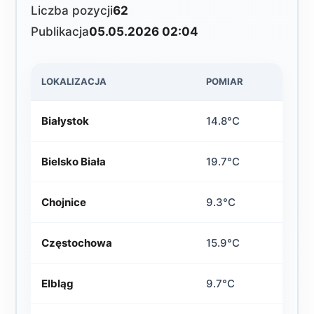
Liczba pozycji
62
Publikacja
05.05.2026 02:04
LOKALIZACJA
POMIAR
Białystok
14.8°C
Bielsko Biała
19.7°C
Chojnice
9.3°C
Częstochowa
15.9°C
Elbląg
9.7°C