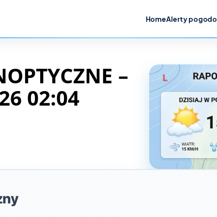
Home
Alerty pogod
NOPTYCZNE –
26 02:04
zny