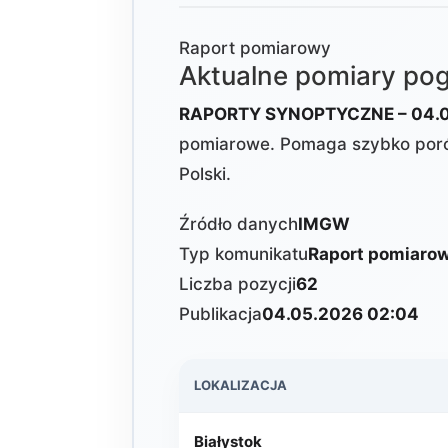
Raport pomiarowy
Aktualne pomiary p
RAPORTY SYNOPTYCZNE – 04.0
pomiarowe. Pomaga szybko poró
Polski.
Źródło danych
IMGW
Typ komunikatu
Raport pomiaro
Liczba pozycji
62
Publikacja
04.05.2026 02:04
LOKALIZACJA
Białystok