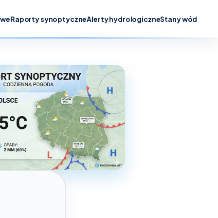
owe
Raporty synoptyczne
Alerty hydrologiczne
Stany wód