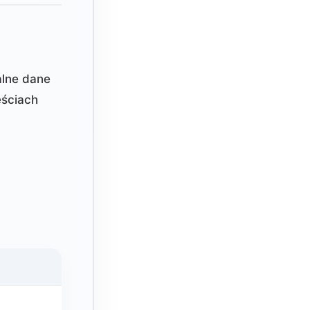
alne dane
ściach