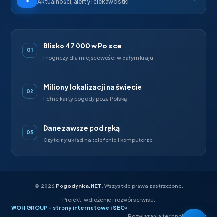
Aktualności, alerty i ciekawostki
Blisko 47 000 w Polsce
01
Prognozy dla miejscowości w całym kraju
Miliony lokalizacji na świecie
02
Pełne karty pogody poza Polską
Dane zawsze pod ręką
03
Czytelny układ na telefonie i komputerze
©
2026
Pogodynka.NET
. Wszystkie prawa zastrzeżone.
Projekt, wdrożenie i rozwój serwisu:
WOH GROUP – strony internetowe i SEO
•
Rozwiązania technologiczne: