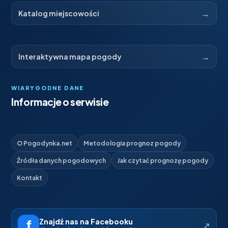
→
Katalog miejscowości
→
Interaktywna mapa pogody
WIARYGODNE DANE
Informacje o serwisie
O Pogodynka.net
Metodologia prognoz pogody
Źródła danych pogodowych
Jak czytać prognozę pogody
Kontakt
Znajdź nas na Facebooku
↗