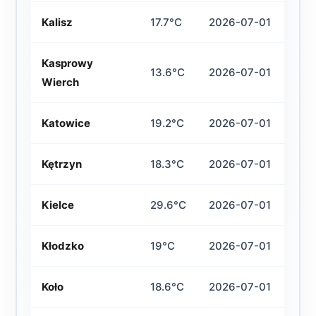
Kalisz
17.7°C
2026-07-01
Kasprowy
13.6°C
2026-07-01
Wierch
Katowice
19.2°C
2026-07-01
Kętrzyn
18.3°C
2026-07-01
Kielce
29.6°C
2026-07-01
Kłodzko
19°C
2026-07-01
Koło
18.6°C
2026-07-01