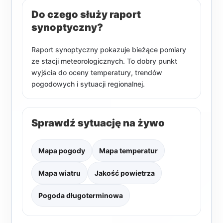
Do czego służy raport
synoptyczny?
Raport synoptyczny pokazuje bieżące pomiary
ze stacji meteorologicznych. To dobry punkt
wyjścia do oceny temperatury, trendów
pogodowych i sytuacji regionalnej.
Sprawdź sytuację na żywo
Mapa pogody
Mapa temperatur
Mapa wiatru
Jakość powietrza
Pogoda długoterminowa