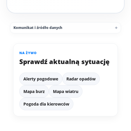
Komunikat i źródło danych
NA ŻYWO
Sprawdź aktualną sytuację
Alerty pogodowe
Radar opadów
Mapa burz
Mapa wiatru
Pogoda dla kierowców