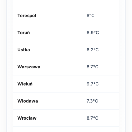
Terespol
8°C
Toruń
6.9°C
Ustka
6.2°C
Warszawa
8.7°C
Wieluń
9.7°C
Włodawa
7.3°C
Wrocław
8.7°C