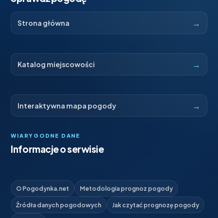
→
Strona główna
→
Katalog miejscowości
→
Interaktywna mapa pogody
WIARYGODNE DANE
Informacje o serwisie
O Pogodynka.net
Metodologia prognoz pogody
Źródła danych pogodowych
Jak czytać prognozę pogody