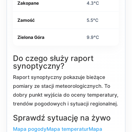
Zakopane
4.3°C
Zamość
5.5°C
Zielona Góra
9.9°C
Do czego służy raport
synoptyczny?
Raport synoptyczny pokazuje bieżące
pomiary ze stacji meteorologicznych. To
dobry punkt wyjścia do oceny temperatury,
trendów pogodowych i sytuacji regionalnej.
Sprawdź sytuację na żywo
Mapa pogody
Mapa temperatur
Mapa