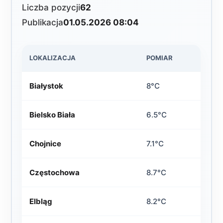
Liczba pozycji
62
Publikacja
01.05.2026 08:04
LOKALIZACJA
POMIAR
Białystok
8°C
Bielsko Biała
6.5°C
Chojnice
7.1°C
Częstochowa
8.7°C
Elbląg
8.2°C