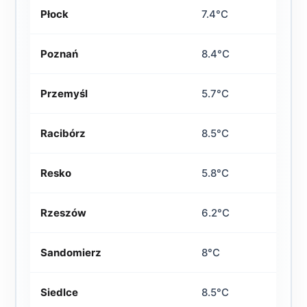
Płock
7.4°C
Poznań
8.4°C
Przemyśl
5.7°C
Racibórz
8.5°C
Resko
5.8°C
Rzeszów
6.2°C
Sandomierz
8°C
Siedlce
8.5°C