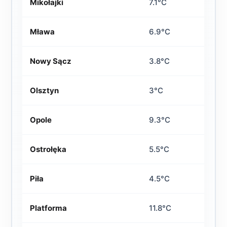
Mikołajki
7.1°C
Mława
6.9°C
Nowy Sącz
3.8°C
Olsztyn
3°C
Opole
9.3°C
Ostrołęka
5.5°C
Piła
4.5°C
Platforma
11.8°C