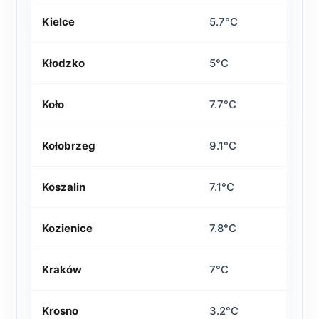
Kielce
5.7°C
Kłodzko
5°C
Koło
7.7°C
Kołobrzeg
9.1°C
Koszalin
7.1°C
Kozienice
7.8°C
Kraków
7°C
Krosno
3.2°C