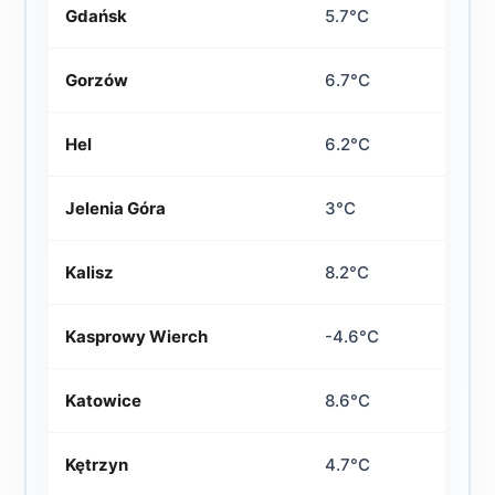
Gdańsk
5.7°C
Gorzów
6.7°C
Hel
6.2°C
Jelenia Góra
3°C
Kalisz
8.2°C
Kasprowy Wierch
-4.6°C
Katowice
8.6°C
Kętrzyn
4.7°C