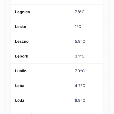
Legnica
7.8°C
Lesko
1°C
Leszno
5.9°C
Lębork
3.1°C
Lublin
7.3°C
Łeba
4.7°C
Łódź
8.9°C