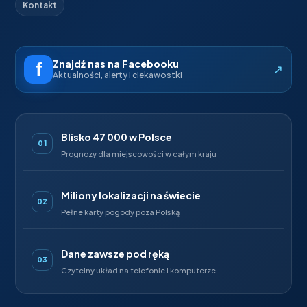
Kontakt
Znajdź nas na Facebooku
↗
Aktualności, alerty i ciekawostki
Blisko 47 000 w Polsce
01
Prognozy dla miejscowości w całym kraju
Miliony lokalizacji na świecie
02
Pełne karty pogody poza Polską
Dane zawsze pod ręką
03
Czytelny układ na telefonie i komputerze