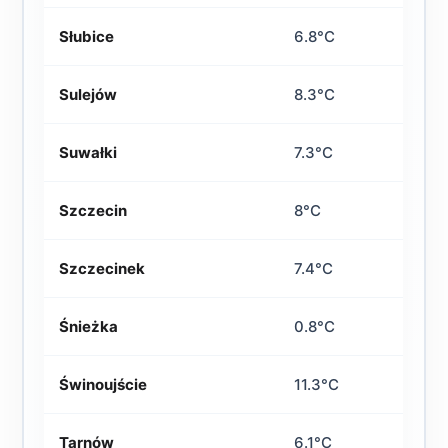
Słubice
6.8°C
Sulejów
8.3°C
Suwałki
7.3°C
Szczecin
8°C
Szczecinek
7.4°C
Śnieżka
0.8°C
Świnoujście
11.3°C
Tarnów
6.1°C