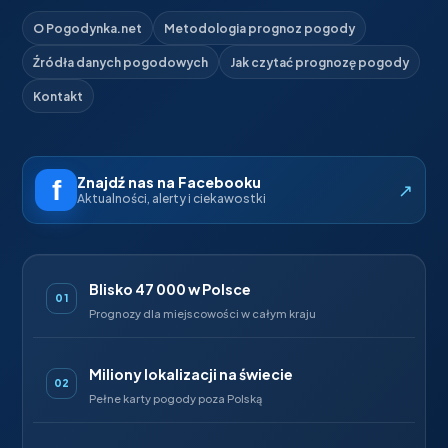
O Pogodynka.net
Metodologia prognoz pogody
Źródła danych pogodowych
Jak czytać prognozę pogody
Kontakt
Znajdź nas na Facebooku
↗
Aktualności, alerty i ciekawostki
Blisko 47 000 w Polsce
01
Prognozy dla miejscowości w całym kraju
Miliony lokalizacji na świecie
02
Pełne karty pogody poza Polską