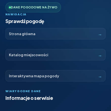
DANE POGODOWE NA ŻYWO
NAWIGACJA
Sprawdź pogodę
→
Strona główna
→
Katalog miejscowości
→
Interaktywna mapa pogody
WIARYGODNE DANE
Informacje o serwisie