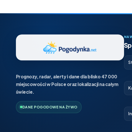
NA
Sp
S
Prognozy, radar, alerty i dane dla blisko 47 000
miejscowości w Polsce oraz lokalizacji na całym
K
świecie.
DANE POGODOWE NA ŻYWO
I