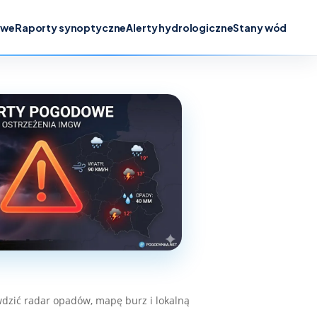
owe
Raporty synoptyczne
Alerty hydrologiczne
Stany wód
dzić radar opadów, mapę burz i lokalną