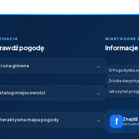
WIGACJA
WIARYGODNE 
rawdź pogodę
Informacje 
→
trona główna
O Pogodynka.n
Źródła danych
→
Jak czytać pro
atalog miejscowości
Znajdź
→
nteraktywna mapa pogody
Aktualnoś