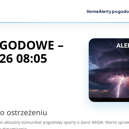
Home
Alerty pogod
OGODOWE –
26 08:05
o ostrzeżeniu
est aktualny komunikat pogodowy oparty o dane IMGW. Warto spraw
ę dynamicznie.