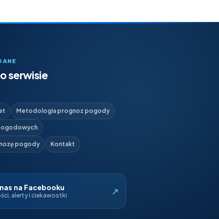
DANE
o serwisie
et
Metodologia prognoz pogody
 pogodowych
gnozę pogody
Kontakt
 nas na Facebooku
↗
ci, alerty i ciekawostki