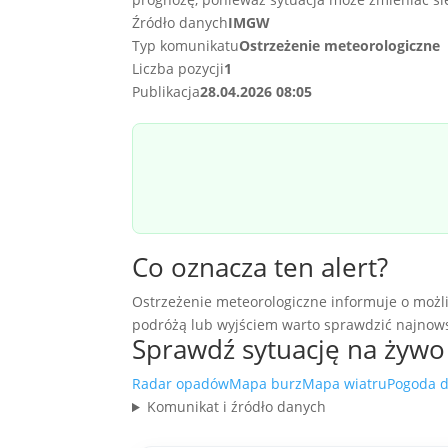
Źródło danych
IMGW
Typ komunikatu
Ostrzeżenie meteorologiczne
Liczba pozycji
1
Publikacja
28.04.2026 08:05
Co oznacza ten alert?
Ostrzeżenie meteorologiczne informuje o możli
podróżą lub wyjściem warto sprawdzić najnows
Sprawdź sytuację na żywo
Radar opadów
Mapa burz
Mapa wiatru
Pogoda d
Komunikat i źródło danych