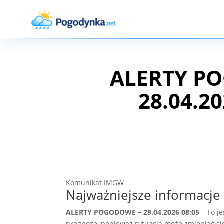
ALERTY P
28.04.20
Komunikat IMGW
Najważniejsze informacje 
ALERTY POGODOWE – 28.04.2026 08:05
– To j
prognozę, ponieważ sytuacja może zmieniać si