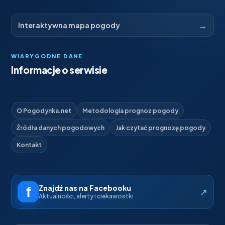
→
Interaktywna mapa pogody
WIARYGODNE DANE
Informacje o serwisie
O Pogodynka.net
Metodologia prognoz pogody
Źródła danych pogodowych
Jak czytać prognozę pogody
Kontakt
Znajdź nas na Facebooku
↗
Aktualności, alerty i ciekawostki