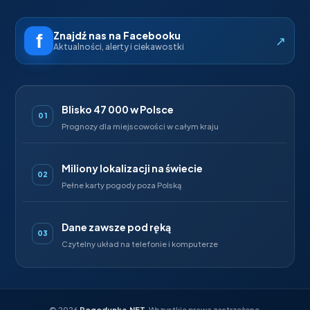
Znajdź nas na Facebooku
↗
Aktualności, alerty i ciekawostki
Blisko 47 000 w Polsce
01
Prognozy dla miejscowości w całym kraju
Miliony lokalizacji na świecie
02
Pełne karty pogody poza Polską
Dane zawsze pod ręką
03
Czytelny układ na telefonie i komputerze
©
2026
Pogodynka.NET
. Wszystkie prawa zastrzeżone.