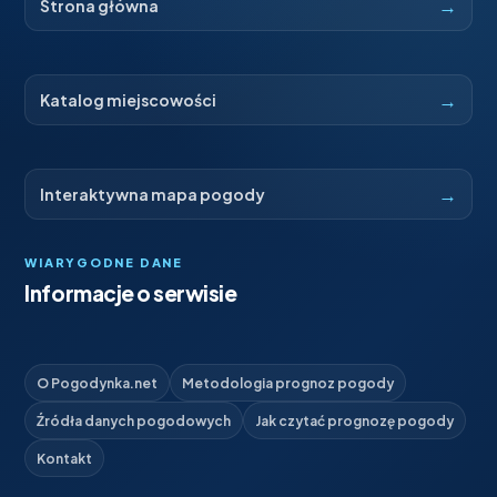
→
Strona główna
→
Katalog miejscowości
→
Interaktywna mapa pogody
WIARYGODNE DANE
Informacje o serwisie
O Pogodynka.net
Metodologia prognoz pogody
Źródła danych pogodowych
Jak czytać prognozę pogody
Kontakt