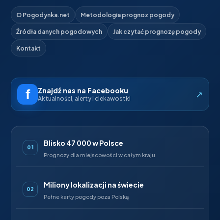
O Pogodynka.net
Metodologia prognoz pogody
Źródła danych pogodowych
Jak czytać prognozę pogody
Kontakt
Znajdź nas na Facebooku
↗
Aktualności, alerty i ciekawostki
Blisko 47 000 w Polsce
01
Prognozy dla miejscowości w całym kraju
Miliony lokalizacji na świecie
02
Pełne karty pogody poza Polską