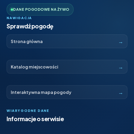
DANE POGODOWE NA ŻYWO
NAWIGACJA
Sprawdź pogodę
→
Strona główna
→
Katalog miejscowości
→
Interaktywna mapa pogody
WIARYGODNE DANE
Informacje o serwisie